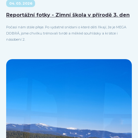
04. 03. 2026
Reportážní fotky - Zimní škola v přírodě 3. den
Počasí nám stále přeje. Po vydatné snídani o které děti říkají, že je MEGA
DOBRÁ, jsme chvilku trénovali tvrdé a měkké souhlásky a krátce i
násobení 2.