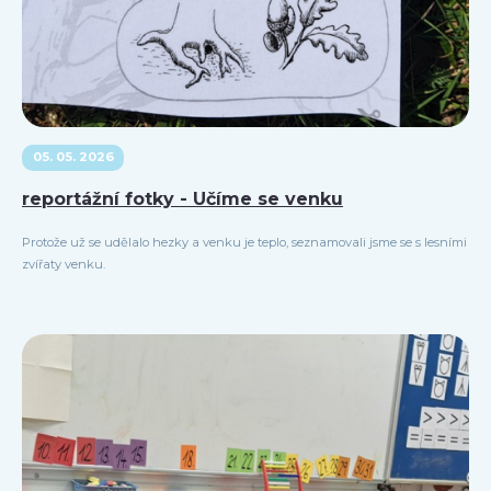
05. 05. 2026
reportážní fotky - Učíme se venku
Protože už se udělalo hezky a venku je teplo, seznamovali jsme se s lesními
zvířaty venku.