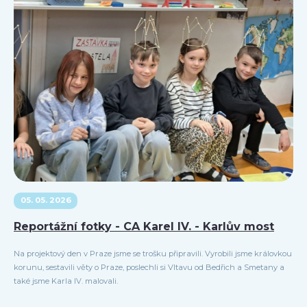
05. 05. 2026
Reportážní fotky - CA Karel IV. - Karlův most
Na projektový den v Praze jsme se trošku připravili. Vyrobili jsme královkou
korunu, sestavili věty o Praze, poslechli si Vltavu od Bedřich a Smetany a
také jsme Karla IV. malovali.