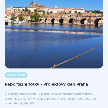
05. 05. 2026
Reportážní fotky - Projektový den Praha
V letošním roce jsme měli v plánu navštívit muzeum Karlova mostu,
seznámit se s Karlem IV. a plout po řece Vltavě. Počásí nám přálo a tak
jsme si den skvěle užili.