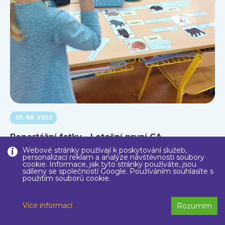
30. 09. 2025
Reportážní fotky - Letošní první CA
Webové stránky používají k poskytování služeb,
personalizaci reklam a analýze návštěvnosti soubory
Letošní první centra aktivit byla zaměřená na podzim a zvířata.
cookie. Informace, jak tyto stránky používáte, jsou
Spolupráce nám zatím jde skvěle.
sdíleny se společností Google. Používáním souhlasíte s
použitím souborů cookie.
Více informací
Rozumím