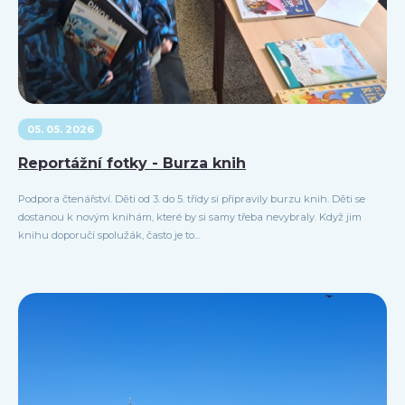
05. 05. 2026
Reportážní fotky - Burza knih
Podpora čtenářství. Děti od 3. do 5. třídy si připravily burzu knih. Děti se
dostanou k novým knihám, které by si samy třeba nevybraly. Když jim
knihu doporučí spolužák, často je to...