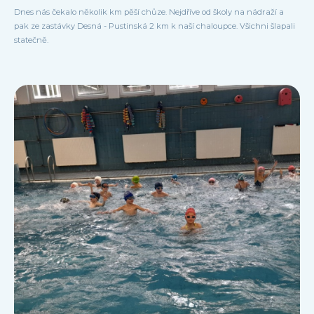
Dnes nás čekalo několik km pěší chůze. Nejdříve od školy na nádraží a
pak ze zastávky Desná - Pustinská 2 km k naší chaloupce. Všichni šlapali
statečně.