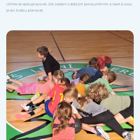
Učíme se spolupracovat, číst zadání s dobrým porozuměním a také si svou
práci trošku plánovat.