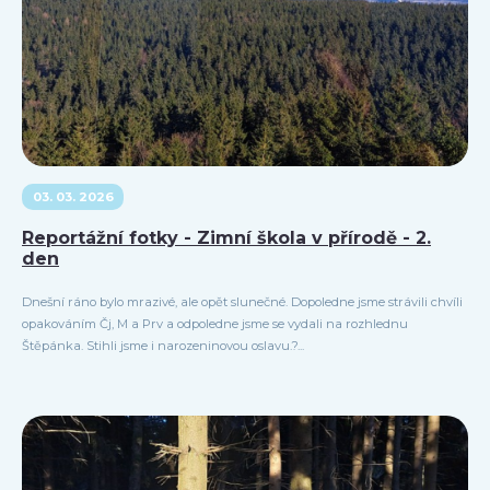
03. 03. 2026
Reportážní fotky - Zimní škola v přírodě - 2.
den
Dnešní ráno bylo mrazivé, ale opět slunečné. Dopoledne jsme strávili chvíli
opakováním Čj, M a Prv a odpoledne jsme se vydali na rozhlednu
Štěpánka. Stihli jsme i narozeninovou oslavu.?...