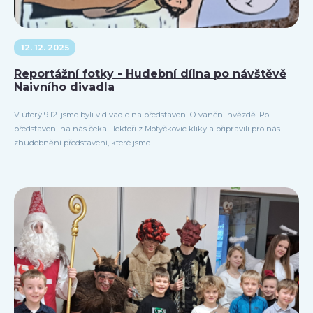
12. 12. 2025
Reportážní fotky - Hudební dílna po návštěvě
Naivního divadla
V úterý 9.12. jsme byli v divadle na představení O vánční hvězdě. Po
představení na nás čekali lektoři z Motyčkovic kliky a připravili pro nás
zhudebnění představení, které jsme...