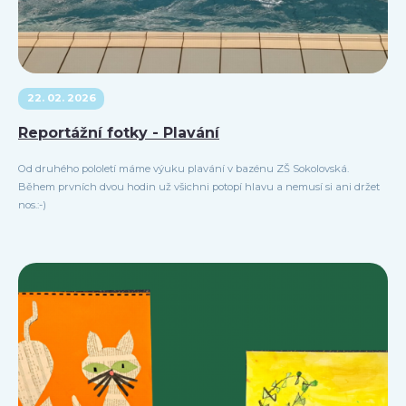
22. 02. 2026
Reportážní fotky - Plavání
Od druhého pololetí máme výuku plavání v bazénu ZŠ Sokolovská.
Během prvních dvou hodin už všichni potopí hlavu a nemusí si ani držet
nos.:-)