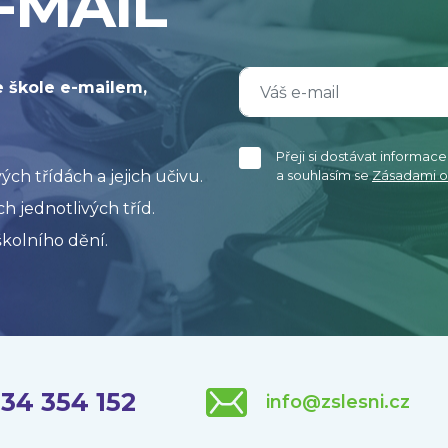
-MAIL
e škole e-mailem,
Přeji si dostávat informac
h třídách a jejich učivu.
a souhlasím se
Zásadami o
h jednotlivých tříd.
kolního dění.
34 354 152
info@zslesni.cz