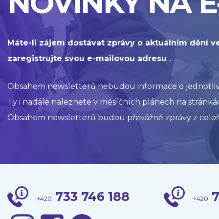
NOVINKY NA E
Máte-li zájem dostávat zprávy o aktuálním dění v
zaregistrujte svou e-mailovou adresu .
Obsahem newsletterů nebudou informace o jednotlivýc
Ty i nadále naleznete v měsíčních plánech na stránkác
Obsahem newsletterů budou převážně zprávy z celoš
733 746 188
7
+420
+420