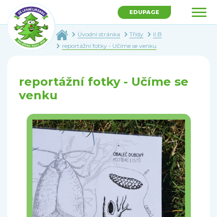
EDUPAGE
Úvodní stránka
Třídy
II.B
reportážní fotky - Učíme se venku
reportážní fotky - Učíme se
venku