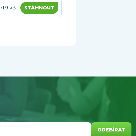
71.9 kB
STÁHNOUT
ODEBÍRAT