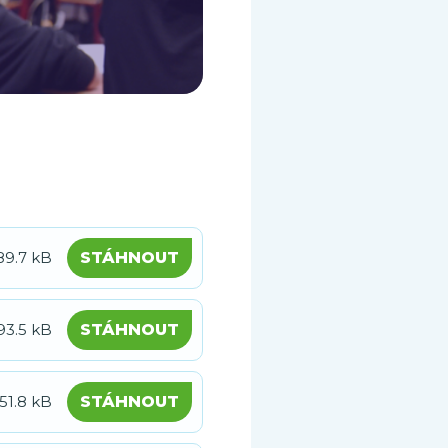
89.7 kB
STÁHNOUT
93.5 kB
STÁHNOUT
151.8 kB
STÁHNOUT