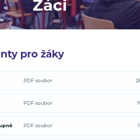
Žáci
ty pro žáky
PDF soubor
2
PDF soubor
1
tupně
PDF soubor