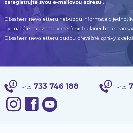
zaregistrujte svou e-mailovou adresu .
Obsahem newsletterů nebudou informace o jednotlivýc
Ty i nadále naleznete v měsíčních plánech na stránkác
Obsahem newsletterů budou převážně zprávy z celoš
733 746 188
7
+420
+420