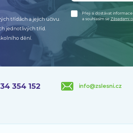
Přeji si dostávat informac
h třídách a jejich učivu.
a souhlasím se
Zásadami o
h jednotlivých tříd.
kolního dění.
34 354 152
info@zslesni.cz