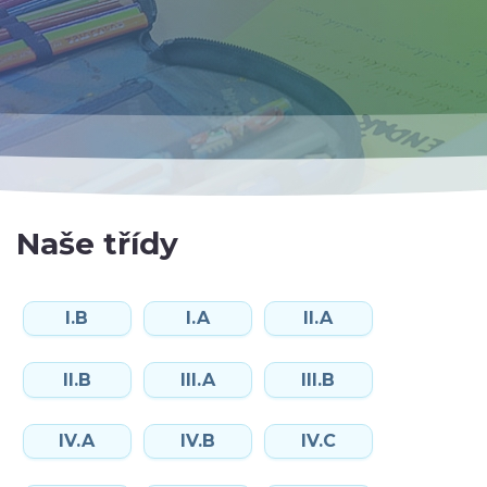
Naše třídy
I.B
I.A
II.A
II.B
III.A
III.B
IV.A
IV.B
IV.C