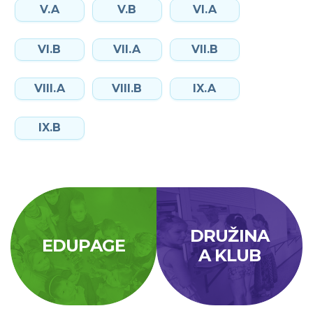
V.A
V.B
VI.A
VI.B
VII.A
VII.B
VIII.A
VIII.B
IX.A
IX.B
DRUŽINA
EDUPAGE
A KLUB