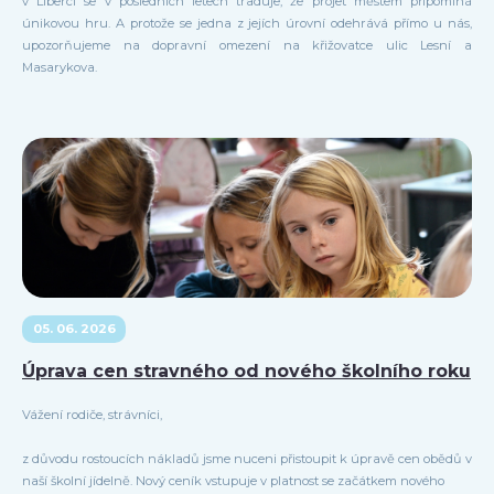
v Liberci se v posledních letech traduje, že projet městem připomíná
únikovou hru. A protože se jedna z jejích úrovní odehrává přímo u nás,
upozorňujeme na dopravní omezení na křižovatce ulic Lesní a
Masarykova.
05. 06. 2026
Úprava cen stravného od nového školního roku
Vážení rodiče, strávníci,
z důvodu rostoucích nákladů jsme nuceni přistoupit k úpravě cen obědů v
naší školní jídelně. Nový ceník vstupuje v platnost se začátkem nového