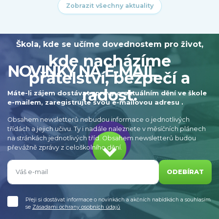
Zobrazit všechny aktuality
Škola, kde se učíme dovednostem pro život,
kde nacházíme
NOVINKY NA E-MAIL
přátelství, bezpečí a
radost.
Máte-li zájem dostávat zprávy o aktuálním dění ve škole
e-mailem, zaregistrujte svou e-mailovou adresu .
Obsahem newsletterů nebudou informace o jednotlivých
třídách a jejich učivu. Ty i nadále naleznete v měsíčních plánech
na stránkách jednotlivých tříd. Obsahem newsletterů budou
převážně zprávy z celoškolního dění.
ODEBÍRAT
Přeji si dostávat informace o novinkách a akčních nabídkách a souhlasím
se
Zásadami ochrany osobních údajů