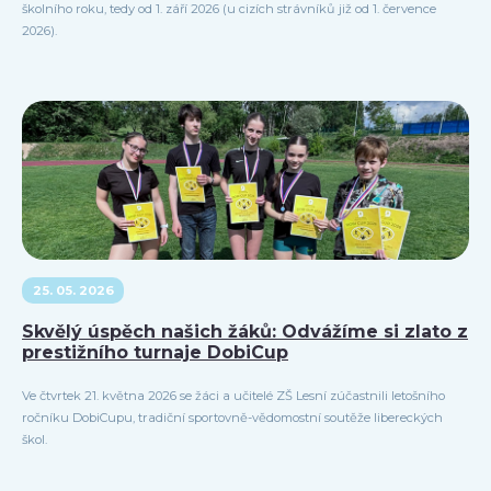
školního roku, tedy od 1. září 2026 (u cizích strávníků již od 1. července
2026).
25. 05. 2026
Skvělý úspěch našich žáků: Odvážíme si zlato z
prestižního turnaje DobiCup
Ve čtvrtek 21. května 2026 se žáci a učitelé ZŠ Lesní zúčastnili letošního
ročníku DobiCupu, tradiční sportovně-vědomostní soutěže libereckých
škol.