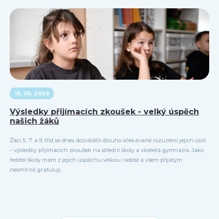
15. 05. 2026
Výsledky přijímacích zkoušek - velký úspěch
našich žáků
Žáci 5., 7. a 9. tříd se dnes dozvěděli dlouho očekávané rozuzlení jejich úsilí
– výsledky přijímacích zkoušek na střední školy a víceletá gymnázia. Jako
ředitel školy mám z jejich úspěchu velkou radost a všem přijatým
nesmírně gratuluji.