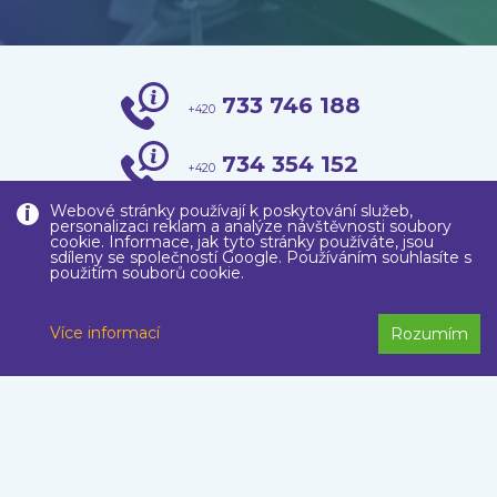
733 746 188
+420
734 354 152
+420
Webové stránky používají k poskytování služeb,
info@zslesni.cz
personalizaci reklam a analýze návštěvnosti soubory
cookie. Informace, jak tyto stránky používáte, jsou
sdíleny se společností Google. Používáním souhlasíte s
použitím souborů cookie.
VIRTUÁLNÍ PROHLÍDKA
Více informací
Rozumím