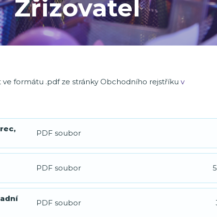
Zřizovatel
e formátu .pdf ze stránky Obchodního rejstříku
v
erec,
PDF soubor
PDF soubor
5
ladní
PDF soubor