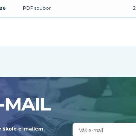
026
PDF soubor
2
-MAIL
e škole e-mailem,