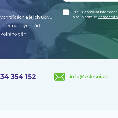
Přeji si dostávat informac
h třídách a jejich učivu.
a souhlasím se
Zásadami o
h jednotlivých tříd.
kolního dění.
34 354 152
info@zslesni.cz