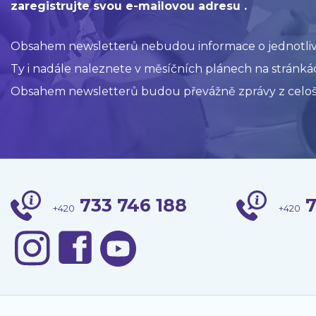
zaregistrujte svou e-mailovou adresu .
Obsahem newsletterů nebudou informace o jednotlivýc
Ty i nadále naleznete v měsíčních plánech na stránkác
Obsahem newsletterů budou převážně zprávy z celoš
733 746 188
7
+420
+420