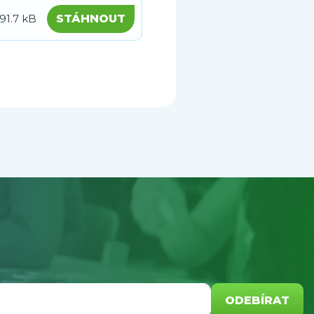
91.7 kB
STÁHNOUT
ODEBÍRAT