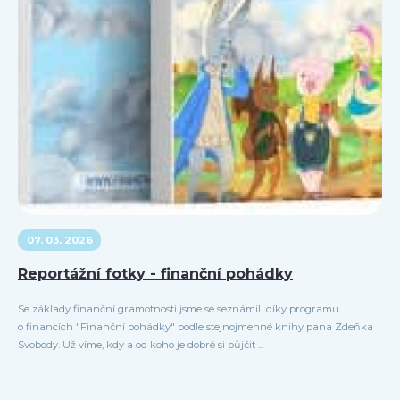
07. 03. 2026
Reportážní fotky - finanční pohádky
Se základy finanční gramotnosti jsme se seznámili díky programu
o financích "Finanční pohádky" podle stejnojmenné knihy pana Zdeňka
Svobody. Už víme, kdy a od koho je dobré si půjčit ...