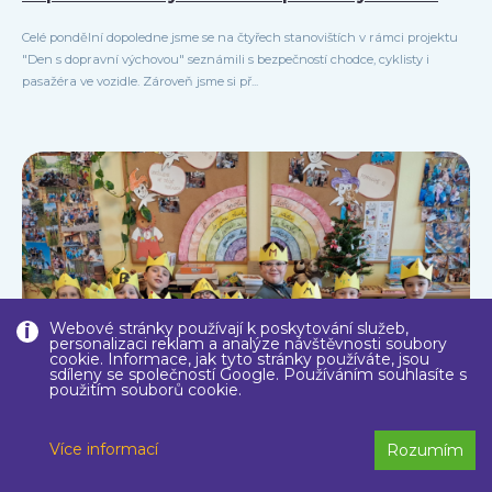
Celé pondělní dopoledne jsme se na čtyřech stanovištích v rámci projektu
"Den s dopravní výchovou" seznámili s bezpečností chodce, cyklisty i
pasažéra ve vozidle. Zároveň jsme si př...
Webové stránky používají k poskytování služeb,
personalizaci reklam a analýze návštěvnosti soubory
cookie. Informace, jak tyto stránky používáte, jsou
sdíleny se společností Google. Používáním souhlasíte s
použitím souborů cookie.
Více informací
Rozumím