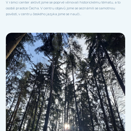
V rámci center aktivit jsme se poprvé věnovali historickému tématu, a to
osobě praotce Čecha. V centru objevů jsme se seznámili se samotnou
pověstí, v centru českého jazyka jsme se nauči...