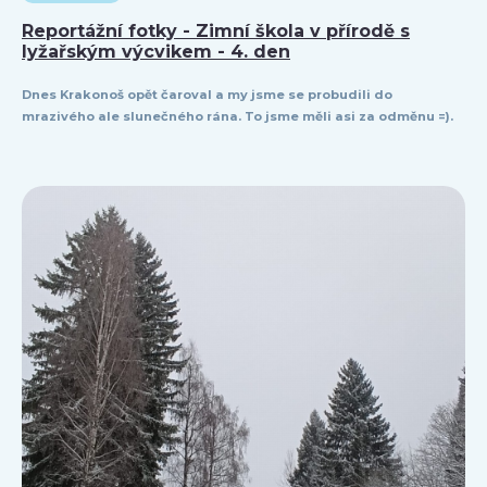
Reportážní fotky - Zimní škola v přírodě s
lyžařským výcvikem - 4. den
Dnes Krakonoš opět čaroval a my jsme se probudili do
mrazivého ale slunečného rána. To jsme měli asi za odměnu =).