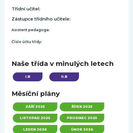
Třídní učitel:
Zástupce třídního učitele:
Asistent pedagoga:
Číslo účtu třídy:
Naše třída v minulých letech
I.B
II.B
Měsíční plány
ZÁŘÍ 2025
ŘÍJEN 2025
LISTOPAD 2025
PROSINEC 2025
LEDEN 2026
ÚNOR 2026