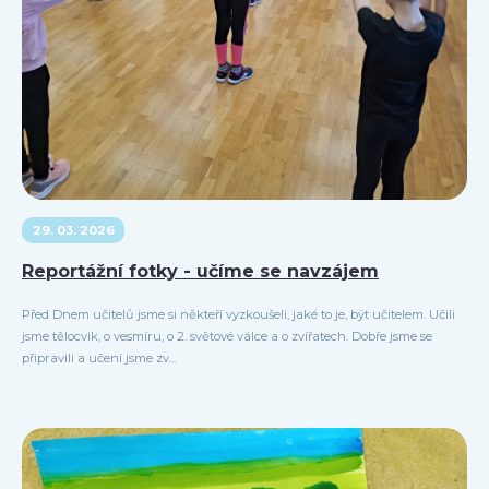
29. 03. 2026
Reportážní fotky - učíme se navzájem
Před Dnem učitelů jsme si někteří vyzkoušeli, jaké to je, být učitelem. Učili
jsme tělocvik, o vesmíru, o 2. světové válce a o zvířatech. Dobře jsme se
připravili a učení jsme zv...