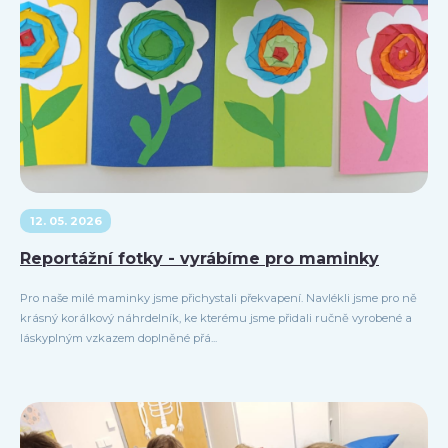
12. 05. 2026
Reportážní fotky - vyrábíme pro maminky
Pro naše milé maminky jsme přichystali překvapení. Navlékli jsme pro ně
krásný korálkový náhrdelník, ke kterému jsme přidali ručně vyrobené a
láskyplným vzkazem doplněné přá...