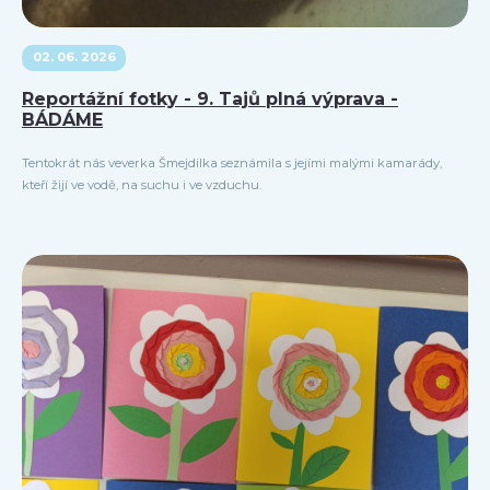
02. 06. 2026
Reportážní fotky - 9. Tajů plná výprava -
BÁDÁME
Tentokrát nás veverka Šmejdilka seznámila s jejími malými kamarády,
kteří žijí ve vodě, na suchu i ve vzduchu.