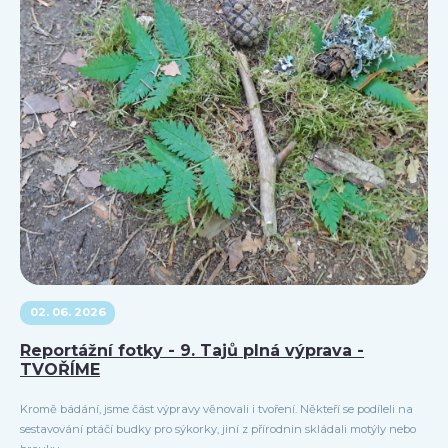
02. 06. 2026
Reportážní fotky - 9. Tajů plná výprava -
TVOŘÍME
Kromě bádání, jsme část výpravy věnovali i tvoření. Někteří se podíleli na
sestavování ptáčí budky pro sýkorky, jiní z přírodnin skládali motýly nebo