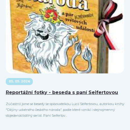
05. 05. 2026
Reportážní fotky - beseda s paní Seifertovou
Zúčastnii jsme se besedy se spisovatelkou Lucií Seifertovou, autorkou knihy
"Dějiny udatného českého národa", podle které vznikl i stejnojmenný
stojedenáctidílný seriál. Paní Seifertov...