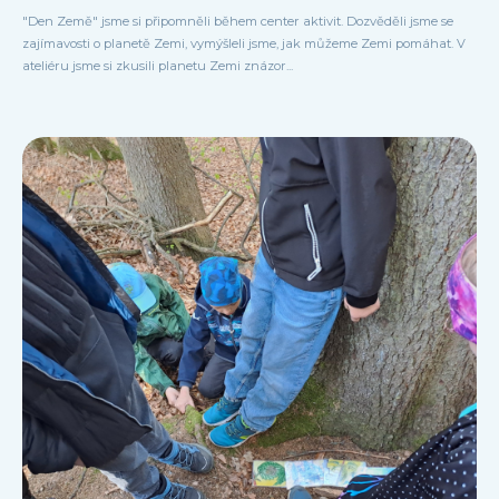
"Den Země" jsme si připomněli během center aktivit. Dozvěděli jsme se
zajímavosti o planetě Zemi, vymýšleli jsme, jak můžeme Zemi pomáhat. V
ateliéru jsme si zkusili planetu Zemi znázor...