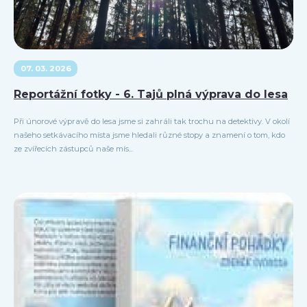
07. 03. 2026
Reportážní fotky - 6. Tajů plná výprava do lesa
Při únorové výpravě do lesa jsme si zahráli tak trochu na detektivy. V okolí
našeho setkávacího místa jsme hledali různé stopy a znamení o tom, kdo
ze zvířecích zástupců naše mís...