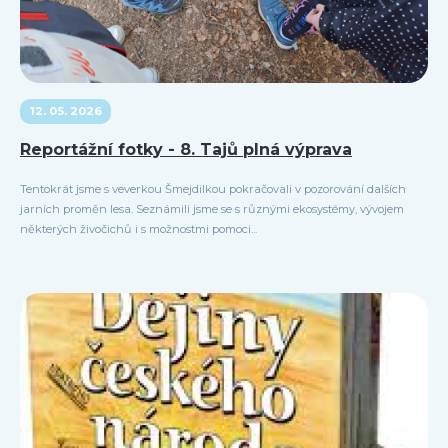
12. 05. 2026
Reportážní fotky - 8. Tajů plná výprava
Tentokrát jsme s veverkou Šmejdilkou pokračovali v pozorování dalších
jarních proměn lesa. Seznámili jsme se s různými ekosystémy, vývojem
některých živočichů i s možnostmi pomoci...