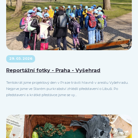
29. 03. 2026
Reportážní fotky - Praha - Vyšehrad
Tentokrát jsme projektový den v Praze trávili hlavně v areálu Vyšehradu.
Nejprve jsme ve Starém purkrabství zhlédli představení o Libuši. Po
představení a krátké přestávce jsme se vy...