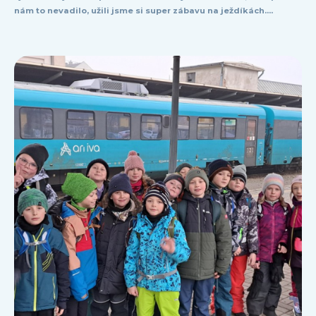
nám to nevadilo, užili jsme si super zábavu na ježdíkách....