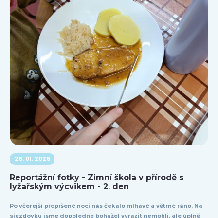
26. 01. 2026
Reportážní fotky - Zimní škola v přírodě s
lyžařským výcvikem - 2. den
Po včerejší propršené noci nás čekalo mlhavé a větrné ráno. Na
sjezdovku jsme dopoledne bohužel vyrazit nemohli, ale úplně