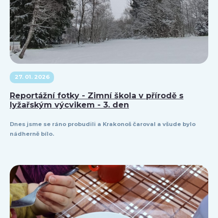
27. 01. 2026
Reportážní fotky - Zimní škola v přírodě s
lyžařským výcvikem - 3. den
Dnes jsme se ráno probudili a Krakonoš čaroval a všude bylo
nádherně bílo.