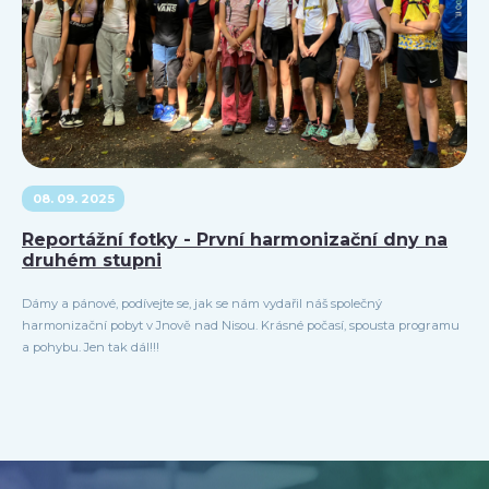
08. 09. 2025
Reportážní fotky - První harmonizační dny na
druhém stupni
Dámy a pánové, podívejte se, jak se nám vydařil náš společný
harmonizační pobyt v Jnově nad Nisou. Krásné počasí, spousta programu
a pohybu. Jen tak dál!!!