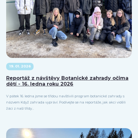
19. 01. 2026
Reportáž z návštěvy Botanické zahrady očima
dětí - 16. ledna roku 2026
V pátek 16. ledna jsme se třídou navštívili program botanické zahrady s
názvem Když zahrada vypráví. Podívejte se na reportáže, jak akci viděli
žáci z naší třídy...