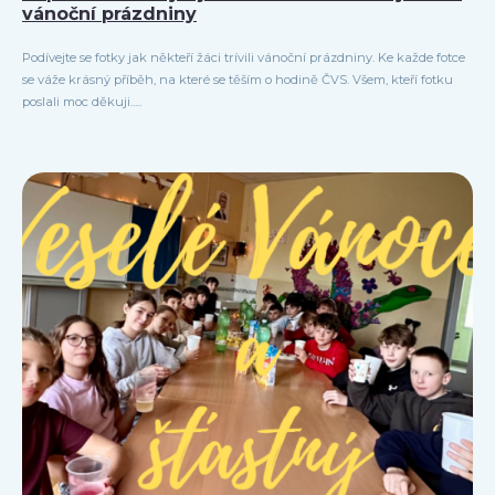
vánoční prázdniny
Podívejte se fotky jak někteří žáci trívili vánoční prázdniny. Ke každe fotce
se váže krásný příběh, na které se těším o hodině ČVS. Všem, kteří fotku
poslali moc děkuji.....