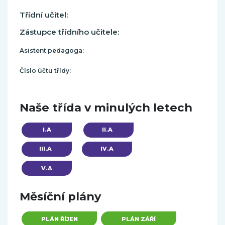
Třídní učitel:
Zástupce třídního učitele:
Asistent pedagoga:
Číslo účtu třídy:
Naše třída v minulých letech
I.A
II.A
III.A
IV.A
V.A
Měsíční plány
PLÁN ŘÍJEN
PLÁN ZÁŘÍ