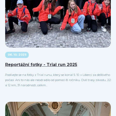
06. 10. 2025
Reportážní fotky - Trial run 2025
Podívejte se na fotky z Trial runu, který se konal 5. 10. v Liberci za deštivého
počasí. Ani to nás ale neodradilo od pomoci 8. ročníku. Dvě trasy závodu, 22
a 12 km, 31 národností, celkm...