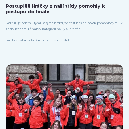
Postup!!!!! Hráčky z naší třídy pomohly k
postupu do finále
Gartuluje celému týmu a sjme hrdní, že část našich holek pomohlo týmu k
zaslouženému finále v kategorii holky 6. a 7. tříd.
Jen tak dál a ve finále urvat první místo!
...