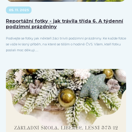
05. 11. 2025
Reportážní fotky - jak trávila třída 6. A týdenní
podzimní prázdniny
Podívejte se fotky jak někteří žáci trívili podzimní prázdniny. Ke každe fotce
se váže krásný příběh, na které se těším o hodině ČVS. Všem, kteří fotku
poslali moc děkuji......