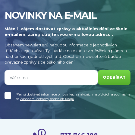
NOVINKY NA E-MAIL
Máte-li zájem dostávat zprávy o aktuálním dění ve škole
e-mailem, zaregistrujte svou e-mailovou adresu .
Obsahem newsletterů nebudou informace o jednotlivých
třídách a jejich učivu. Ty i nadále naleznete v měsíčních plánech
na stránkách jednotlivých tříd. Obsahem newsletterů budou
převážně zprávy z celoškolního dění.
ODEBÍRAT
Přeji si dostávat informace o novinkách a akčních nabídkách a souhlasím
se
Zásadami ochrany osobních údajů