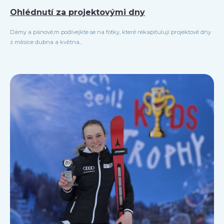
Ohlédnutí za projektovými dny
Dámy a pánové,m podívejkte se na fotky, které rekapitulují projektové dny
z měsíce dubna a května...