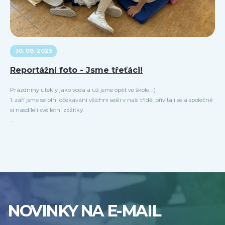
30. 09. 2025
Reportážní foto - Jsme třeťáci!
Prázdniny utekly jako voda a už jsme opět ve škole :-)
1. září jsme se plni očekávání všichni sešli v naší třídě, přivítali se a společně
si nasdíleli své letní zážitky.
...
NOVINKY NA E-MAIL