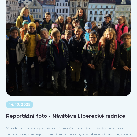
14. 10. 2025
Reportážní foto - Návštěva Liberecké radnice
V hodinách prvouky se během října učíme o našem městě a našem kraji.
Jednou z nejkrásnějších památek je nepochybně Liberecká radnice, kolem