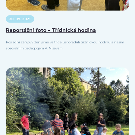
30. 09. 2025
Reportážní foto - Třídnická hodina
Poslední zářijový den jsme ve třídě uspořádali třídnickou hodinu s naším
speciálním pedagogem A. Niševem.