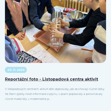
20. 11. 2025
Reportážní foto - Listopadová centra aktivit
V listopadových centrech aktivit děti objevovaly, jak se chovají různé látky.
Ve čtení zjistily nové informace o plynu, v psaní popisovaly a porovnávaly
různé materiály, v matematice js...