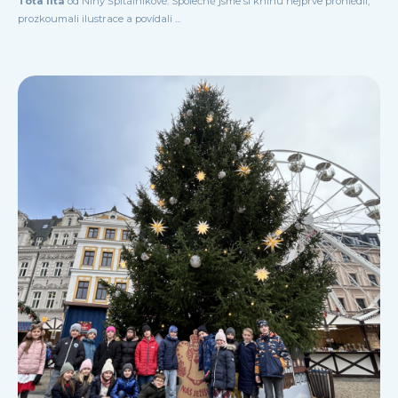
Tota lítá
od Niny Špitálníkové. Společně jsme si knihu nejprve prohlédli,
prozkoumali ilustrace a povídali ...