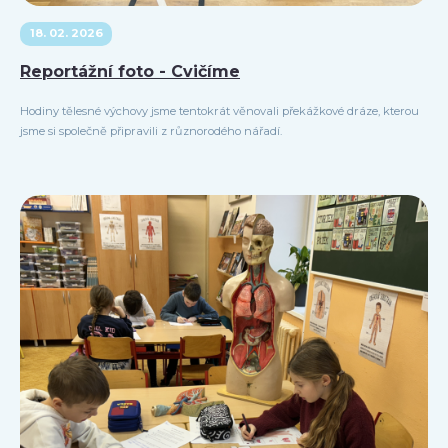
18. 02. 2026
Reportážní foto - Cvičíme
Hodiny tělesné výchovy jsme tentokrát věnovali překážkové dráze, kterou
jsme si společně připravili z různorodého nářadí.