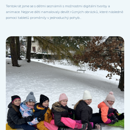
Tentokrát jsme se s dětmi seznámili s možnostmi digitální tvorby a
animace. Nejprve děti namalovaly devět různých obrázků, které následně
pomocí tabletů proměnily v jednoduchý pohyb...