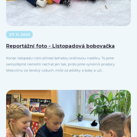
27. 11. 2025
Reportážní foto - Listopadová bobovačka
Konec listopadu nám přinesl bohatou sněhovou nadílku. To jsme
samozřejmě nemohli nechat jen tak, proto jsme vyměnili prostory
tělocvičny za čerstvý vzduch, míče za ježdíky a boby a uži...