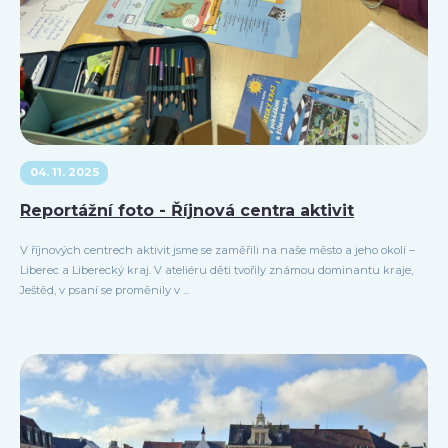
04. 11. 2025
Reportážní foto - Říjnová centra aktivit
V říjnových centrech aktivit jsme se zaměřili na naše město a jeho okolí –
Liberec a Liberecký kraj. V ateliéru děti tvořily známou dominantu kraje,
Ještěd, v psaní se proměnily v ...