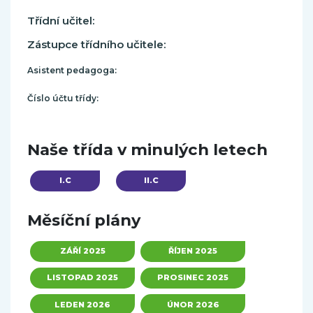
Třídní učitel:
Zástupce třídního učitele:
Asistent pedagoga:
Číslo účtu třídy:
Naše třída v minulých letech
I.C
II.C
Měsíční plány
ZÁŘÍ 2025
ŘÍJEN 2025
LISTOPAD 2025
PROSINEC 2025
LEDEN 2026
ÚNOR 2026