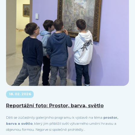
18. 02. 2026
Reportážní foto: Prostor, barva, světlo
Děti se zúčastnily galerijního programu k výstavě na téma
prostor,
barva a světlo
, který jim přiblížil svět výtvarného umění hravou a
objevnou formou. Nejprve si společně prohlédly...