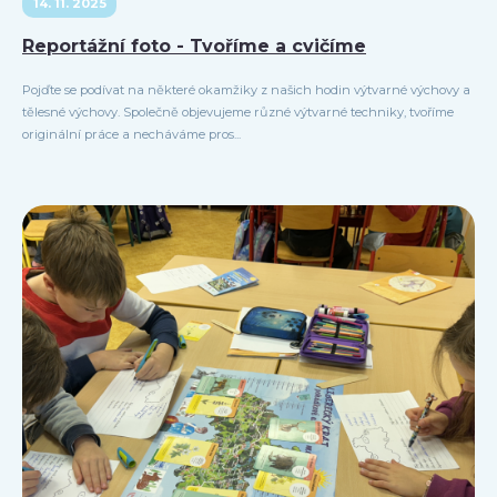
14. 11. 2025
Reportážní foto - Tvoříme a cvičíme
Pojďte se podívat na některé okamžiky z našich hodin výtvarné výchovy a
tělesné výchovy. Společně objevujeme různé výtvarné techniky, tvoříme
originální práce a necháváme pros...