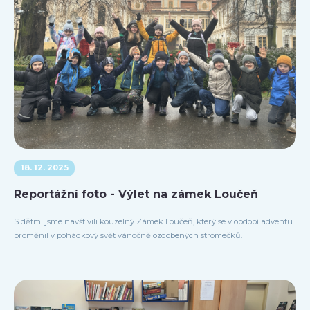
18. 12. 2025
Reportážní foto - Výlet na zámek Loučeň
S dětmi jsme navštívili kouzelný Zámek Loučeň, který se v období adventu
proměnil v pohádkový svět vánočně ozdobených stromečků.