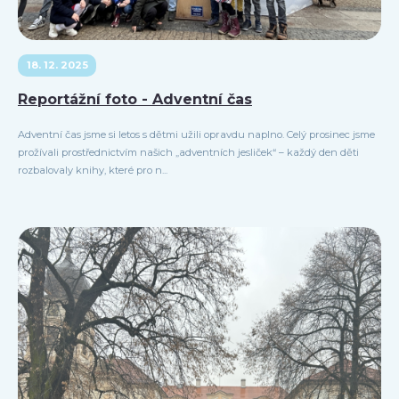
18. 12. 2025
Reportážní foto - Adventní čas
Adventní čas jsme si letos s dětmi užili opravdu naplno. Celý prosinec jsme
prožívali prostřednictvím našich „adventních jesliček“ – každý den děti
rozbalovaly knihy, které pro n...