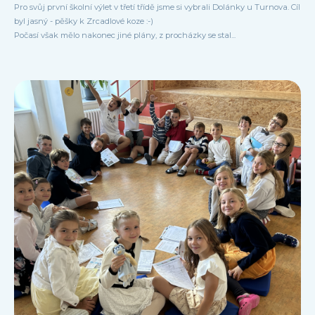
Pro svůj první školní výlet v třetí třídě jsme si vybrali Dolánky u Turnova. Cíl
byl jasný - pěšky k Zrcadlové koze :-)
Počasí však mělo nakonec jiné plány, z procházky se stal...