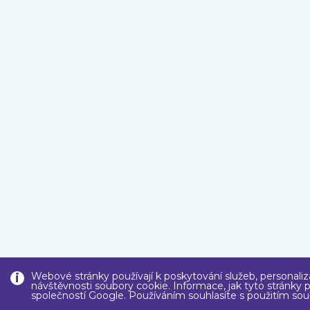
Webové stránky používají k poskytování služeb, personaliz
návštěvnosti soubory cookie. Informace, jak tyto stránky p
společností Google. Používáním souhlasíte s použitím sou