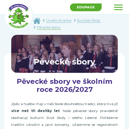
EDUPAGE
Úvodní stránka
Součásti školy
Pěvecké sbory
Pěvecké sbory
Pěvecké sbory ve školním
roce 2026/2027
Zpěv a hudba mají v naší škole dlouholetou tradici, která trvá již
více než tři desítky let
. Naše pěvecké sbory pravidelně
obohacují kulturní život školy i celého Liberce. Pořádáme
tradiční vánoční a jarní koncerty, účastníme se regionálních