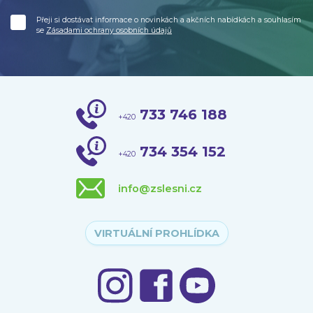
Přeji si dostávat informace o novinkách a akčních nabídkách a souhlasím
se
Zásadami ochrany osobních údajů
733 746 188
+420
734 354 152
+420
info@zslesni.cz
VIRTUÁLNÍ PROHLÍDKA