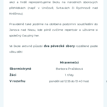
akcí a hrdě reprezentujeme školu na národních sborových
přehlídkách (např. v Uničově, Svitavách či Rychnově nad
Kněžnou).
Pravidelně také jezdíme na oblíbená podzimní soustředění do
Janova nad Nisou, kde pilně cvičíme repertoár a užíváme si
společný čas plný her.
Ve škole aktivně působí
dva pěvecké sbory
rozdělené podle
věku dětí:
Mravenečci
Sbormistryně
Barbora Pražáková
Žáci
1. třídy
V rozvrhu
pondělí od 12:55 do 13:40 hod.