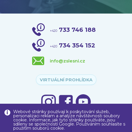
733 746 188
+420
734 354 152
+420
info@zslesni.cz
VIRTUÁLNÍ PROHLÍDKA
Webové stránky používají k poskytování služeb,
personalizaci reklam a analýze návštěvnosti soubory
cookie. Informace, jak tyto stránky používáte, jsou
sdíleny se společností Google. Používáním souhlasíte s
použitím souborů cookie.