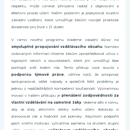
respektu, může vznikat přirozená radost z objevování a
efektivní proces učení. Naším posláním je poskytovat kvalitní
základní vzdělání, které umožňuje žákům rozvíjet praktické
dovednosti pro život v 21. století.
V rámci nového programu klademe zásadní důraz na
smysluplné propojování vzdělávacího obsahu
. Namísto
izolovaných informací chceme žákům zprostředkovat učivo v
logických celcích a souvislostech, které jim umožňují lépe
pochopit svět kolem nás. Tento přístup úzce souvisí s
podporou týmové práce
; věříme totiž, že schopnost
spolupracovat, sdílet nápady a společně řešit problémy je
jednou z nejdůležitějších kompetencí současnosti. Významnou
inovací v našem přístupu je
přenášení zodpovědnosti za
vlastní vzdělávání na samotné žáky
. Vedeme děti k tomu,
aby se staly aktivními aktéry svého učení, dokázaly si
stanovovat cíle a hodnotit své pokroky. Abychom podpořili
jejich vnitřní motivaci, vytváříme zejména na druhém stupni