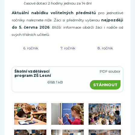
časové dotaci 2 hodiny jednou za 14 dní
Aktuální nabídku volitelných předmětů
pro jednotlivé
ročníky naleznete níže. Žáci si předměty vyberou
nejpozději
do 5. června 2026
. Bližší informace obdrží žáci i rodiče od
svých třídních učitelů.
6. ročník
7. ročník
8. ročník
Školní vzdělávací
PDF soubor
program ZŠ Lesní
6168.1 kB
STÁHNOUT