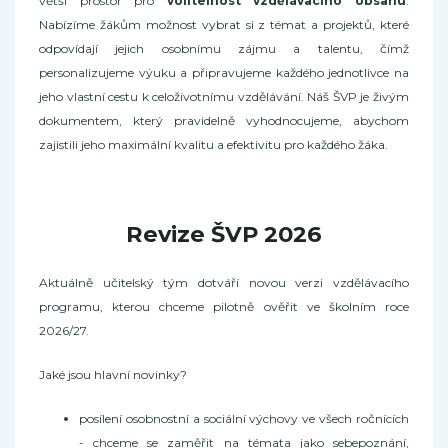
větší prostor pro
volitelnost vzdělávacího obsahu
.
Nabízíme žákům možnost vybrat si z témat a projektů, které
odpovídají jejich osobnímu zájmu a talentu, čímž
personalizujeme výuku a připravujeme každého jednotlivce na
jeho vlastní cestu k celoživotnímu vzdělávání. Náš ŠVP je živým
dokumentem, který pravidelně vyhodnocujeme, abychom
zajistili jeho maximální kvalitu a efektivitu pro každého žáka.
Revize ŠVP 2026
Aktuálně učitelský tým dotváří novou verzi vzdělávacího
programu, kterou chceme pilotně ověřit ve školním roce
2026/27.
Jaké jsou hlavní novinky?
posílení osobnostní a sociální výchovy ve všech ročnících
- chceme se zaměřit na témata jako sebepoznání,