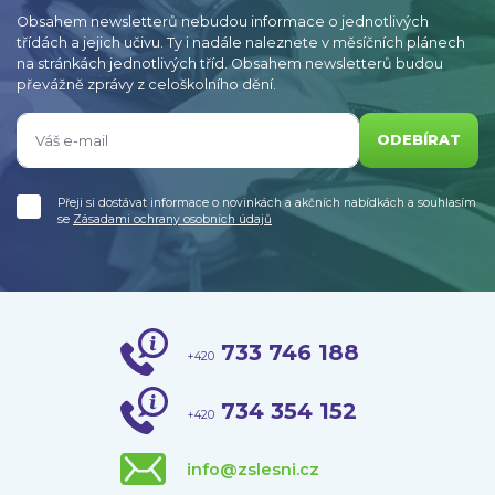
Obsahem newsletterů nebudou informace o jednotlivých
třídách a jejich učivu. Ty i nadále naleznete v měsíčních plánech
na stránkách jednotlivých tříd. Obsahem newsletterů budou
převážně zprávy z celoškolního dění.
ODEBÍRAT
Přeji si dostávat informace o novinkách a akčních nabídkách a souhlasím
se
Zásadami ochrany osobních údajů
733 746 188
+420
734 354 152
+420
info@zslesni.cz