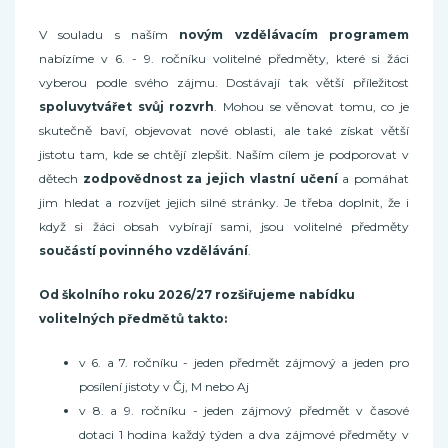
V souladu s naším
novým vzdělávacím programem
nabízíme v 6. - 9. ročníku volitelné předměty, které si žáci
vyberou podle svého zájmu. Dostávají tak větší příležitost
spoluvytvářet svůj rozvrh
. Mohou se věnovat tomu, co je
skutečně baví, objevovat nové oblasti, ale také získat větší
jistotu tam, kde se chtějí zlepšit. Naším cílem je podporovat v
dětech
zodpovědnost za jejich vlastní učení
a pomáhat
jim hledat a rozvíjet jejich silné stránky. Je třeba doplnit, že i
když si žáci obsah vybírají sami, jsou volitelné předměty
součástí povinného vzdělávání
.
Od školního roku 2026/27 rozšiřujeme nabídku
volitelných předmětů takto:
v 6. a 7. ročníku - jeden předmět zájmový a jeden pro
posílení jistoty v Čj, M nebo Aj
v 8. a 9. ročníku - jeden zájmový předmět v časové
dotaci 1 hodina každý týden a dva zájmové předměty v