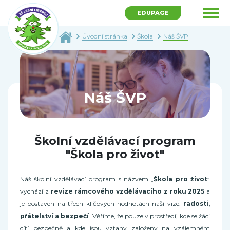
EDUPAGE
Úvodní stránka
Škola
Náš ŠVP
Náš ŠVP
Školní vzdělávací program
"Škola pro život"
Náš školní vzdělávací program s názvem „
Škola pro život
“
vychází z
revize rámcového vzdělávacího z roku 2025
a
je postaven na třech klíčových hodnotách naší vize:
radosti,
přátelství a bezpečí
. Věříme, že pouze v prostředí, kde se žáci
cítí bezpečně a kde jsou vztahy založeny na vzájemném