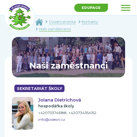
EDUPAGE
Úvodní stránka
Kontakty
Naši zaměstnanci
Naši zaměstnanci
SEKRETARIÁT ŠKOLY
Jolana Dietrichová
hospodářka školy
+420733746188, +420734354152
info@zslesni.cz