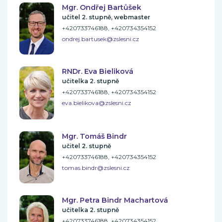
Mgr. Ondřej Bartůšek
učitel 2. stupně, webmaster
+420733746188, +420734354152
ondrej.bartusek@zslesni.cz
RNDr. Eva Bieliková
učitelka 2. stupně
+420733746188, +420734354152
eva.bielikova@zslesni.cz
Mgr. Tomáš Bindr
učitel 2. stupně
+420733746188, +420734354152
tomas.bindr@zslesni.cz
Mgr. Petra Bindr Machartová
učitelka 2. stupně
+420733746188, +420734354152