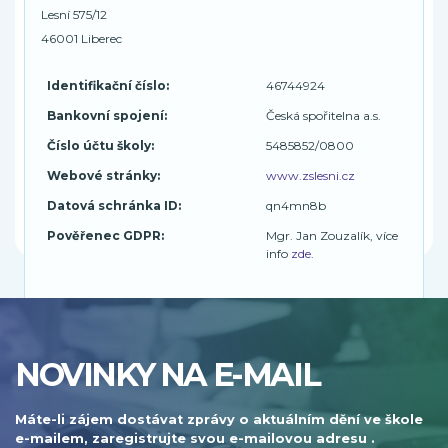
Lesní 575/12
46001 Liberec
Identifikační číslo:
46744924
Bankovní spojení:
Česká spořitelna a.s.
Číslo účtu školy:
5485852/0800
Webové stránky:
www.zslesni.cz
Datová schránka ID:
qn4mn8b
Pověřenec GDPR:
Mgr. Jan Zouzalík, více
info
zde
.
NOVINKY NA E-MAIL
Máte-li zájem dostávat zprávy o aktuálním dění ve škole
e-mailem, zaregistrujte svou e-mailovou adresu .