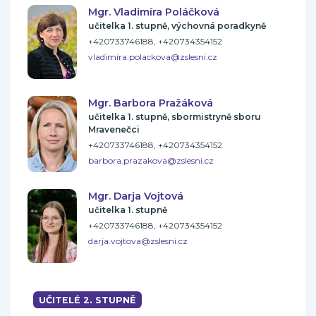
Mgr. Vladimíra Poláčková
učitelka 1. stupně, výchovná poradkyně
+420733746188, +420734354152
vladimira.polackova@zslesni.cz
Mgr. Barbora Pražáková
učitelka 1. stupně, sbormistryně sboru
Mravenečci
+420733746188, +420734354152
barbora.prazakova@zslesni.cz
Mgr. Darja Vojtová
učitelka 1. stupně
+420733746188, +420734354152
darja.vojtova@zslesni.cz
UČITELÉ 2. STUPNĚ