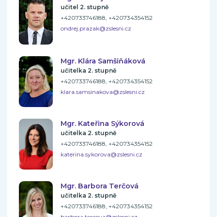
učitel 2. stupně
+420733746188, +420734354152
ondrej.prazak@zslesni.cz
Mgr. Klára Samšiňáková
učitelka 2. stupně
+420733746188, +420734354152
klara.samsinakova@zslesni.cz
Mgr. Kateřina Sýkorová
učitelka 2. stupně
+420733746188, +420734354152
katerina.sykorova@zslesni.cz
Mgr. Barbora Terčová
učitelka 2. stupně
+420733746188, +420734354152
barbora.tercova@zslesni.cz