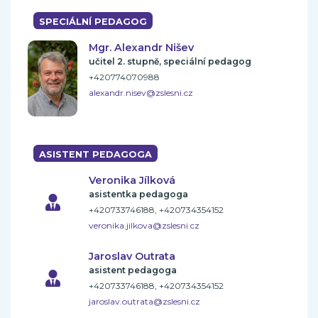
SPECIÁLNÍ PEDAGOG
Mgr. Alexandr Nišev
učitel 2. stupně, speciální pedagog
+420774070988
alexandr.nisev@zslesni.cz
ASISTENT PEDAGOGA
Veronika Jílková
asistentka pedagoga
+420733746188, +420734354152
veronika.jilkova@zslesni.cz
Jaroslav Outrata
asistent pedagoga
+420733746188, +420734354152
jaroslav.outrata@zslesni.cz