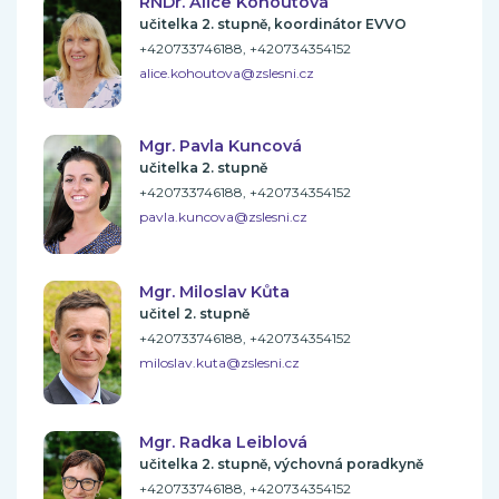
RNDr. Alice Kohoutová
učitelka 2. stupně, koordinátor EVVO
+420733746188, +420734354152
alice.kohoutova@zslesni.cz
Mgr. Pavla Kuncová
učitelka 2. stupně
+420733746188, +420734354152
pavla.kuncova@zslesni.cz
Mgr. Miloslav Kůta
učitel 2. stupně
+420733746188, +420734354152
miloslav.kuta@zslesni.cz
Mgr. Radka Leiblová
učitelka 2. stupně, výchovná poradkyně
+420733746188, +420734354152