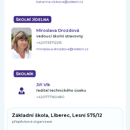
katarina.vlckova@zslesni.cz
ŠKOLNÍ JÍDELNA
Miroslava Drozdová
vedoucí školní stravovny
+420733712215
miroslava.drozdova@zslesni.cz
ŠKOLNÍK
Jiří Vlk
ředitel technického úseku
+420777160480
Základní škola, Liberec, Lesní 575/12
příspěvková organizace