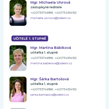
Mgr. Michaela Ulvrová
zástupkyně ředitele
+420733746188, +420734354152
michaela.ulvrova@zslesni.cz
UČITELÉ 1. STUPNĚ
Mgr. Martina Bábíková
učitelka 1. stupně
+420733746188, +420734354152
martina.babikova@zslesni.cz
Mgr. Šárka Bartošová
učitelka 1. stupně
+420733746188, +420734354152
sarka.bartosova@zslesni.cz