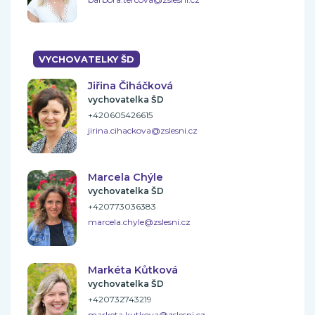
VYCHOVATELKY ŠD
Jiřina Čiháčková
vychovatelka ŠD
+420605426615
jirina.cihackova@zslesni.cz
Marcela Chýle
vychovatelka ŠD
+420773036383
marcela.chyle@zslesni.cz
Markéta Kůtková
vychovatelka ŠD
+420732743219
marketa.kutkova@zslesni.cz