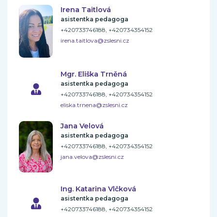
Irena Taitlová
asistentka pedagoga
+420733746188, +420734354152
irena.taitlova@zslesni.cz
Mgr. Eliška Trněná
asistentka pedagoga
+420733746188, +420734354152
eliska.trnena@zslesni.cz
Jana Velová
asistentka pedagoga
+420733746188, +420734354152
jana.velova@zslesni.cz
Ing. Katarina Vlčková
asistentka pedagoga
+420733746188, +420734354152