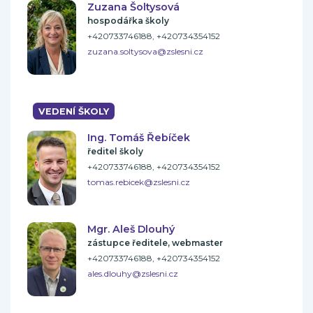
Zuzana Šoltysová
hospodářka školy
+420733746188, +420734354152
zuzana.soltysova@zslesni.cz
VEDENÍ ŠKOLY
Ing. Tomáš Řebíček
ředitel školy
+420733746188, +420734354152
tomas.rebicek@zslesni.cz
Mgr. Aleš Dlouhý
zástupce ředitele, webmaster
+420733746188, +420734354152
ales.dlouhy@zslesni.cz