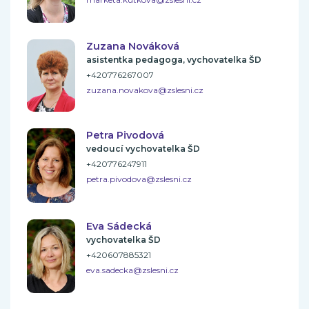
Zuzana Nováková
asistentka pedagoga, vychovatelka ŠD
+420776267007
zuzana.novakova@zslesni.cz
Petra Pivodová
vedoucí vychovatelka ŠD
+420776247911
petra.pivodova@zslesni.cz
Eva Sádecká
vychovatelka ŠD
+420607885321
eva.sadecka@zslesni.cz