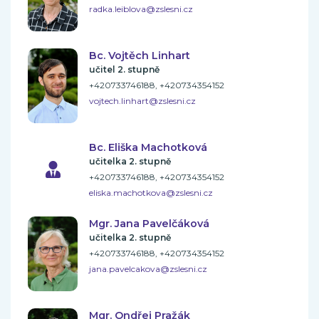
radka.leiblova@zslesni.cz
Bc. Vojtěch Linhart
učitel 2. stupně
+420733746188, +420734354152
vojtech.linhart@zslesni.cz
Bc. Eliška Machotková
učitelka 2. stupně
+420733746188, +420734354152
eliska.machotkova@zslesni.cz
Mgr. Jana Pavelčáková
učitelka 2. stupně
+420733746188, +420734354152
jana.pavelcakova@zslesni.cz
Mgr. Ondřej Pražák