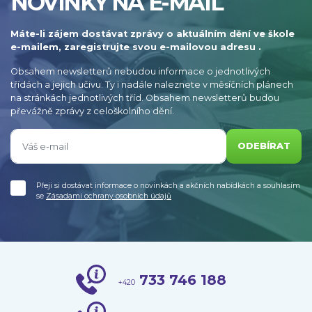
NOVINKY NA E-MAIL
Máte-li zájem dostávat zprávy o aktuálním dění ve škole
e-mailem, zaregistrujte svou e-mailovou adresu .
Obsahem newsletterů nebudou informace o jednotlivých
třídách a jejich učivu. Ty i nadále naleznete v měsíčních plánech
na stránkách jednotlivých tříd. Obsahem newsletterů budou
převážně zprávy z celoškolního dění.
ODEBÍRAT
Přeji si dostávat informace o novinkách a akčních nabídkách a souhlasím
se
Zásadami ochrany osobních údajů
733 746 188
+420