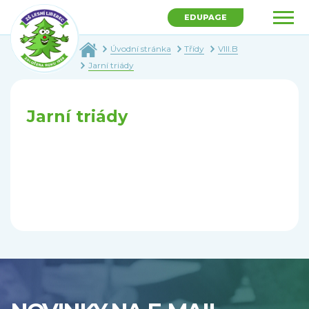
EDUPAGE
Úvodní stránka
Třídy
VIII.B
Jarní triády
Jarní triády