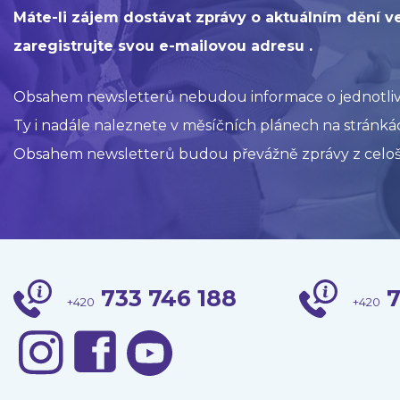
Máte-li zájem dostávat zprávy o aktuálním dění v
zaregistrujte svou e-mailovou adresu .
Obsahem newsletterů nebudou informace o jednotlivýc
Ty i nadále naleznete v měsíčních plánech na stránkác
Obsahem newsletterů budou převážně zprávy z celoš
733 746 188
7
+420
+420