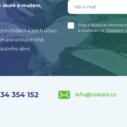
e škole e-mailem,
Přeji si dostávat informac
h třídách a jejich učivu.
a souhlasím se
Zásadami o
h jednotlivých tříd.
kolního dění.
34 354 152
info@zslesni.cz