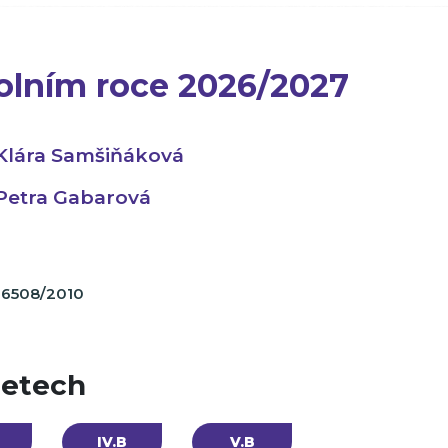
kolním roce 2026/2027
Klára Samšiňáková
Petra Gabarová
6508/2010
letech
IV.B
V.B