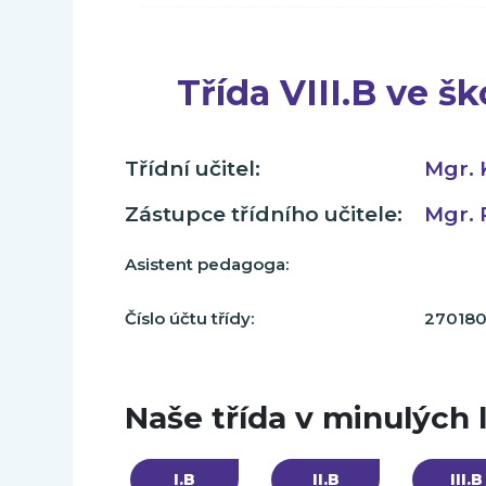
Třída VIII.B ve š
Třídní učitel:
Mgr. 
Zástupce třídního učitele:
Mgr. 
Asistent pedagoga:
Číslo účtu třídy:
270180
Naše třída v minulých 
I.B
II.B
III.B