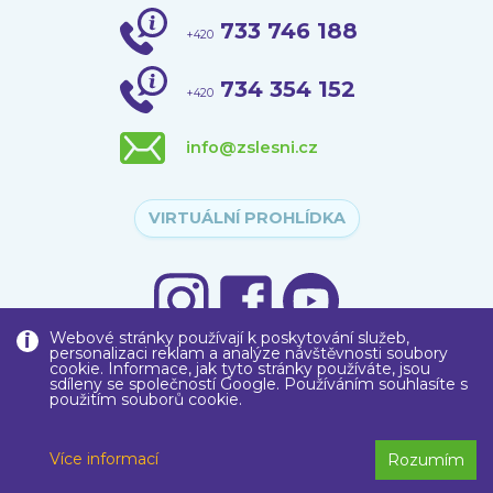
733 746 188
+420
734 354 152
+420
info@zslesni.cz
VIRTUÁLNÍ PROHLÍDKA
Webové stránky používají k poskytování služeb,
personalizaci reklam a analýze návštěvnosti soubory
cookie. Informace, jak tyto stránky používáte, jsou
sdíleny se společností Google. Používáním souhlasíte s
použitím souborů cookie.
Copyright © 2020
Základní škola
, Liberec, Lesní 575/12, příspěvková
organizace
Více informací
Rozumím