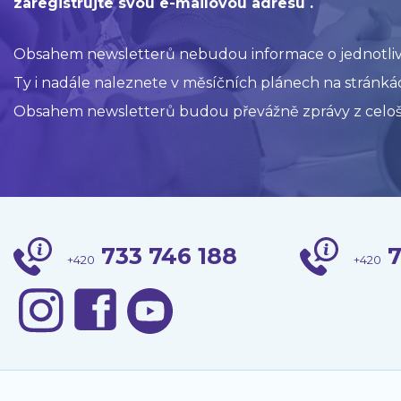
zaregistrujte svou e-mailovou adresu .
Obsahem newsletterů nebudou informace o jednotlivýc
Ty i nadále naleznete v měsíčních plánech na stránkác
Obsahem newsletterů budou převážně zprávy z celoš
733 746 188
7
+420
+420