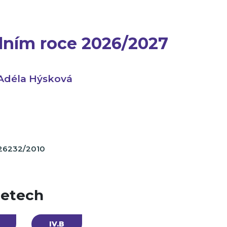
olním roce 2026/2027
Adéla Hýsková
26232/2010
letech
IV.B