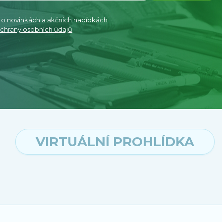
e o novinkách a akčních nabídkách
chrany osobních údajů
VIRTUÁLNÍ PROHLÍDKA