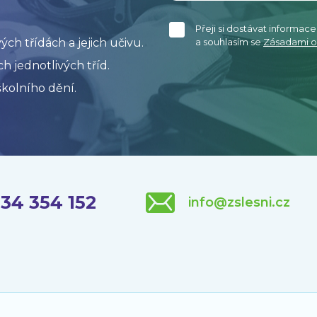
Přeji si dostávat informac
h třídách a jejich učivu.
a souhlasím se
Zásadami o
h jednotlivých tříd.
kolního dění.
34 354 152
info@zslesni.cz