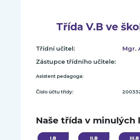
Třída V.B ve šk
Třídní učitel:
Mgr. 
Zástupce třídního učitele:
Asistent pedagoga:
Číslo účtu třídy:
20033
Naše třída v minulých 
I.B
II.B
III.B