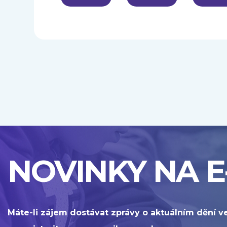
NOVINKY NA E
Máte-li zájem dostávat zprávy o aktuálním dění v