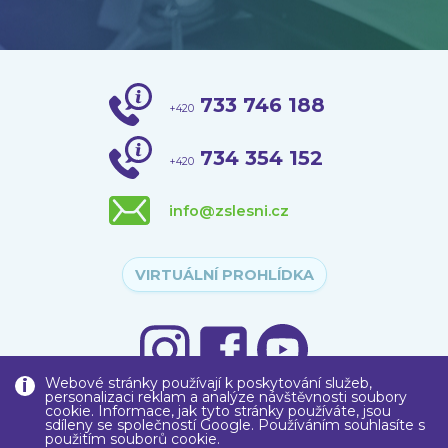
733 746 188
+420
734 354 152
+420
info@zslesni.cz
VIRTUÁLNÍ PROHLÍDKA
Webové stránky používají k poskytování služeb,
personalizaci reklam a analýze návštěvnosti soubory
cookie. Informace, jak tyto stránky používáte, jsou
sdíleny se společností Google. Používáním souhlasíte s
použitím souborů cookie.