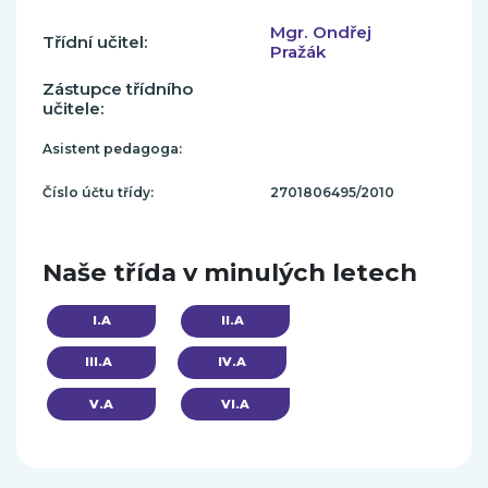
Mgr. Ondřej
Třídní učitel:
Pražák
Zástupce třídního
učitele:
Asistent pedagoga:
Číslo účtu třídy:
2701806495/2010
Naše třída v minulých letech
I.A
II.A
III.A
IV.A
V.A
VI.A