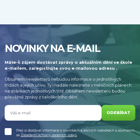
NOVINKY NA E-MAIL
Máte-li zájem dostávat zprávy o aktuálním dění ve škole
e-mailem, zaregistrujte svou e-mailovou adresu .
Obsahem newsletterů nebudou informace o jednotlivých
třídách a jejich učivu. Ty i nadále naleznete v měsíčních plánech
na stránkách jednotlivých tříd. Obsahem newsletterů budou
převážně zprávy z celoškolního dění.
ODEBÍRAT
Přeji si dostávat informace o novinkách a akčních nabídkách a souhlasím
se
Zásadami ochrany osobních údajů