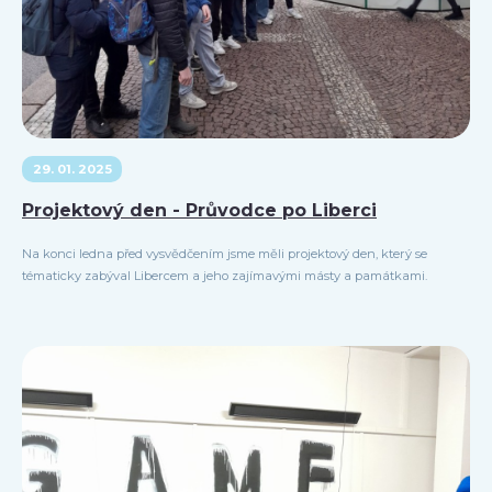
29. 01. 2025
Projektový den - Průvodce po Liberci
Na konci ledna před vysvědčením jsme měli projektový den, který se
tématicky zabýval Libercem a jeho zajímavými másty a památkami.