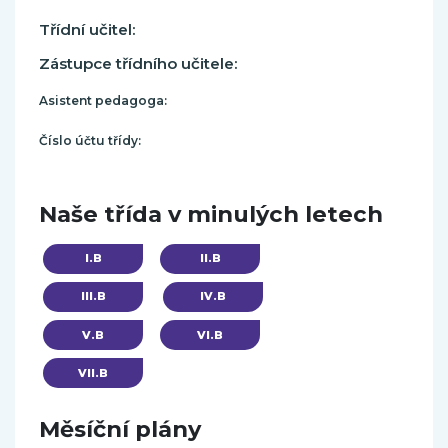
Třídní učitel:
Zástupce třídního učitele:
Asistent pedagoga:
Číslo účtu třídy:
Naše třída v minulých letech
I.B
II.B
III.B
IV.B
V.B
VI.B
VII.B
Měsíční plány