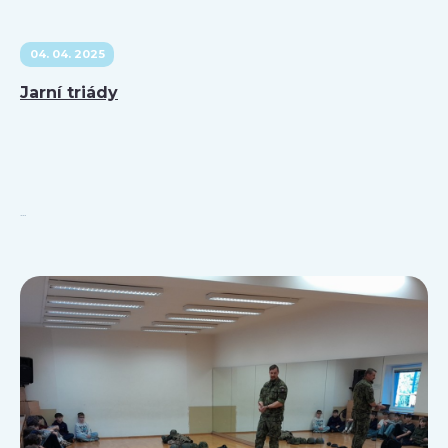
04. 04. 2025
Jarní triády
...