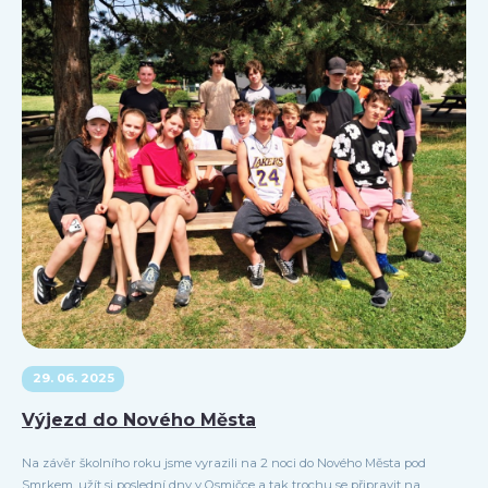
29. 06. 2025
Výjezd do Nového Města
Na závěr školního roku jsme vyrazili na 2 noci do Nového Města pod
Smrkem, užít si poslední dny v Osmičce a tak trochu se připravit na