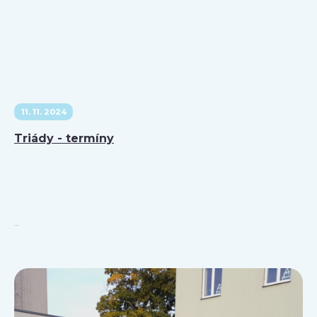
11. 11. 2024
Triády - termíny
...