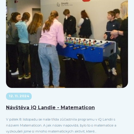
12. 11. 2024
Návštěva iQ Landie - Matematicon
V pátek 8. listopadu se naše třída zůčastnila programu v iQ Landii s
názvem Matematicon. A jak název napovídá, bylo to o matematice a
vyzkoušeli jsme si mnoho matematických aktivit, které...