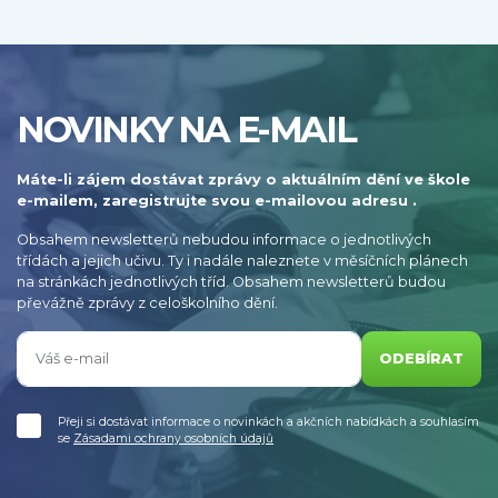
NOVINKY NA E-MAIL
Máte-li zájem dostávat zprávy o aktuálním dění ve škole
e-mailem, zaregistrujte svou e-mailovou adresu .
Obsahem newsletterů nebudou informace o jednotlivých
třídách a jejich učivu. Ty i nadále naleznete v měsíčních plánech
na stránkách jednotlivých tříd. Obsahem newsletterů budou
převážně zprávy z celoškolního dění.
ODEBÍRAT
Přeji si dostávat informace o novinkách a akčních nabídkách a souhlasím
se
Zásadami ochrany osobních údajů