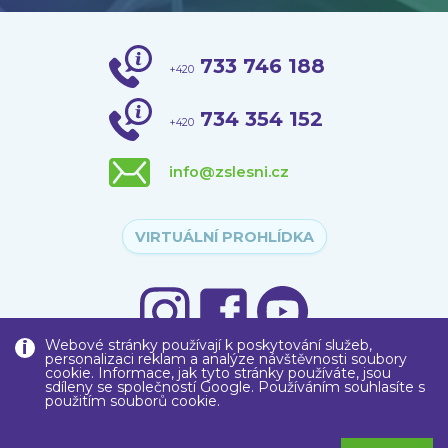
733 746 188
+420
734 354 152
+420
info@zslesni.cz
VIRTUÁLNÍ PROHLÍDKA
Webové stránky používají k poskytování služeb,
personalizaci reklam a analýze návštěvnosti soubory
cookie. Informace, jak tyto stránky používáte, jsou
sdíleny se společností Google. Používáním souhlasíte s
použitím souborů cookie.
Copyright © 2020
Základní škola
, Liberec, Lesní 575/12, příspěvková
organizace