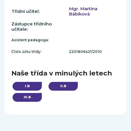
Mgr. Martina
Třídní učitel:
Bábíková
Zástupce třídního
učitele:
Asistent pedagoga:
Číslo účtu třídy:
2201806421/2010
Naše třída v minulých letech
I.B
II.B
III.B