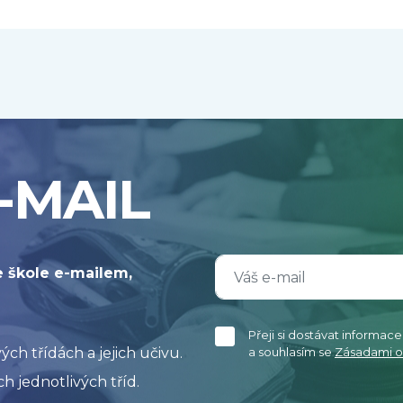
-MAIL
e škole e-mailem,
Přeji si dostávat informac
h třídách a jejich učivu.
a souhlasím se
Zásadami o
h jednotlivých tříd.