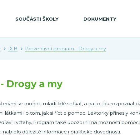
SOUČÁSTI ŠKOLY
DOKUMENTY
y
IX.B
Preventivní program - Drogy a my
 - Drogy a my
terými se mohou mladí lidé setkat, a na to, jak rozpoznat riz
látkami i o tom, jak si říct o pomoc. Lektorky přinesly kon
aví i vztahy. Program také upozornil na možnosti pomoci, p
m nabídlo důležité informace i praktické dovednosti.