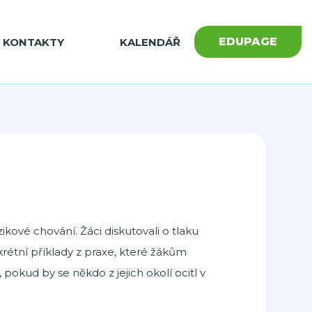
EDUPAGE
KONTAKTY
KALENDÁŘ
ikové chování. Žáci diskutovali o tlaku
krétní příklady z praxe, které žákům
okud by se někdo z jejich okolí ocitl v