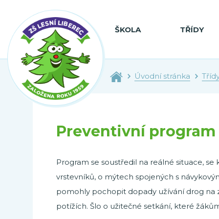
ŠKOLA
TŘÍDY
Úvodní stránka
Tříd
Preventivní program
Program se soustředil na reálné situace, se k
vrstevníků, o mýtech spojených s návykovými 
pomohly pochopit dopady užívání drog na zdr
potížích. Šlo o užitečné setkání, které žáků