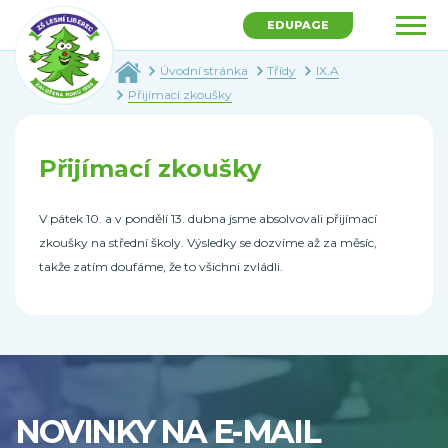
EDUPAGE
Úvodní stránka
Třídy
IX.A
Přijímací zkoušky
Přijímací zkoušky
V pátek 10. a v pondělí 13. dubna jsme absolvovali přijímací
zkoušky na střední školy. Výsledky se dozvíme až za měsíc,
takže zatím doufáme, že to všichni zvládli.
NOVINKY NA E-MAIL