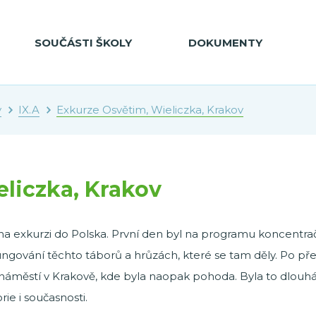
SOUČÁSTI ŠKOLY
DOKUMENTY
y
IX.A
Exkurze Osvětim, Wieliczka, Krakov
liczka, Krakov
 na exkurzi do Polska. První den byl na programu koncentra
gování těchto táborů a hrůzách, které se tam děly. Po přes
 a náměstí v Krakově, kde byla naopak pohoda. Byla to dlouhá
rie i současnosti.