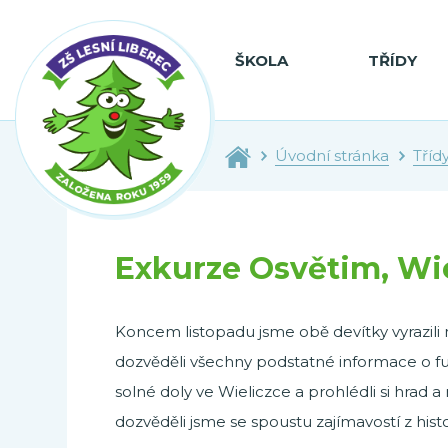
ŠKOLA
TŘÍDY
Úvodní stránka
Tříd
Exkurze Osvětim, Wie
Koncem listopadu jsme obě devítky vyrazili
dozvěděli všechny podstatné informace o fun
solné doly ve Wieliczce a prohlédli si hrad
dozvěděli jsme se spoustu zajímavostí z histo