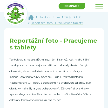
EDUPAGE
Úvodní stránka
Třídy
III.C
Reportážní foto - Pracujeme s tablety
Reportážní foto - Pracujeme
s tablety
Tentokrát jsme se s dětmi seznámili s možnostmi digitální
tvorby a animace. Nejprve děti namalovaly devět různých
obrázků, které následně pomocí tabletů proměnily v
jednoduchý pohyblivý obrázek – gif. Prostřednictvím
naskenování QR kódu s odkazem na webovou stránku své
obrázky nahrály a „rozpohybovaly“. Zároveň si prakticky
vyzkoušely práci se školním e-mailem: přihlášení do účtu a
odeslání hotového obrázku mamince.