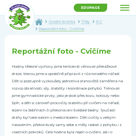
EDUPAGE
Úvodní stránka
Třídy
III.C
Reportážní foto - Cvičíme
Reportážní foto - Cvičíme
Hodiny tělesné výchovy jsme tentokrát věnovali překážkové
dráze, kterou jsme si společně připravili z různorodého nářadí.
Děti si postupně vyzkoušely jednotlivá stanoviště zaměřená na
rozvoj obratnosti, síly, stability i koordinace pohybů. Trénovali
jsme gymnastické prvky, jako je skok přes kozu, kotouly nebo
šplh, a děti si zároveň procvičily stabilitu při cvičení na nářadí,
lezení na žebřinách či překonávání švédské bedny. Součástí
dráhy byl také slalom s medicinbalem. Děti cvičily s velkým
nasazením, překonávaly samy sebe a měly radost z pohybu i z
vlastních pokroků. Celá hodina byla nejen o cvičení, ale i o