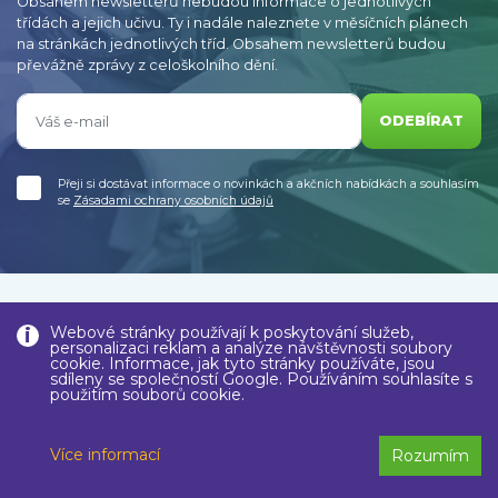
Obsahem newsletterů nebudou informace o jednotlivých
třídách a jejich učivu. Ty i nadále naleznete v měsíčních plánech
na stránkách jednotlivých tříd. Obsahem newsletterů budou
převážně zprávy z celoškolního dění.
ODEBÍRAT
Přeji si dostávat informace o novinkách a akčních nabídkách a souhlasím
se
Zásadami ochrany osobních údajů
733 746 188
Webové stránky používají k poskytování služeb,
+420
personalizaci reklam a analýze návštěvnosti soubory
cookie. Informace, jak tyto stránky používáte, jsou
sdíleny se společností Google. Používáním souhlasíte s
734 354 152
použitím souborů cookie.
+420
info@zslesni.cz
Více informací
Rozumím