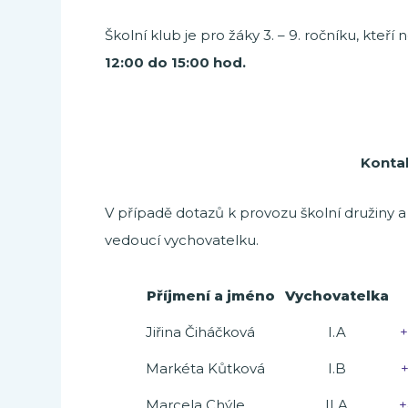
Školní klub je pro žáky 3. – 9. ročníku, kteří
12:00 do 15:00 hod.
Konta
V případě dotazů k provozu školní družiny a
vedoucí vychovatelku.
Příjmení a jméno
Vychovatelka
Jiřina Čiháčková
I.A
+
Markéta Kůtková
I.B
+
Marcela Chýle
II.A
+