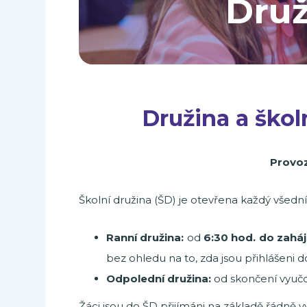
Druž
Družina a škol
Provoz
Školní družina (ŠD) je otevřena každý všedn
Ranní družina:
od
6:30 hod. do zaháj
bez ohledu na to, zda jsou přihlášeni d
Odpolední družina:
od skončení vyuč
Žáci jsou do ŠD přijímáni na základě řádně v