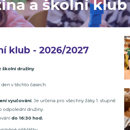
ina a školní klub
ní klub - 2026/2027
 školní družiny
í den v těchto časech:
ení vyučování
. Je určena pro všechny žáky 1. stupně
o odpolední družiny.
ování
do 16:30 hod.
yplněné přihlášky.