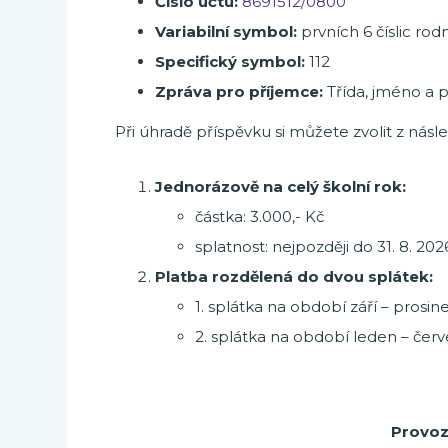
Číslo účtu:
8691512/0800
Variabilní symbol:
prvních 6 číslic ro
Specifický symbol:
112
Zpráva pro příjemce:
Třída, jméno a p
Při úhradě příspěvku si můžete zvolit z násle
Jednorázově na celý školní rok:
částka: 3.000,- Kč
splatnost: nejpozději do 31. 8. 202
Platba rozdělená do dvou splátek:
1. splátka na období září – prosine
2. splátka na období leden – červe
Provoz