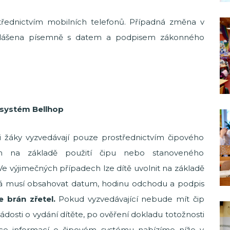
třednictvím mobilních telefonů. Případná změna v
hlášena písemně s datem a podpisem zákonného
 systém Bellhop
i žáky vyzvedávají pouze prostřednictvím čipového
n na základě použití čipu nebo stanoveného
e výjimečných případech lze dítě uvolnit na základě
rá musí obsahovat datum, hodinu odchodu a podpis
 brán zřetel.
Pokud vyzvedávající nebude mít čip
ádosti o vydání dítěte, po ověření dokladu totožnosti
íce informací o čipovém systému nabízíme níže v