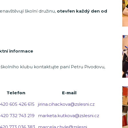
 nenavštěvují školní družinu,
otevřen
každý den od
ktní informace
 školního klubu kontaktujte paní Petru Pivodovu,
Telefon
E-mail
420 605 426 615
jirina.cihackova@zslesni.cz
420 732 743 219
marketa.kutkova@zslesni.cz
420 773 036 383
marcela.chyle@zslesni