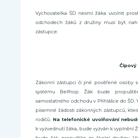
Vychovatelka ŠD nesmí žáka uvolnit pros
odchodech žáků z družiny musí být na
zástupce.
Čipový
Zákonní zástupci či jiné pověřené osoby s
systému Bellhop. Žák bude propuště
samostatného odchodu v Přihlášce do ŠD. V
písemné žádosti zákonných zástupců, kte
rodičů.
Na telefonické uvolňování nebude
k vyzvednutí žáka, bude vyzván k vyplnění Ž
bude žák propuštěn ze školní družiny. V