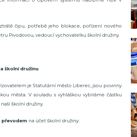
ztrátě čipu, potřebě jeho blokace, pořízení nového
etru Pivodovou, vedoucí vychovatelku školní družiny.
a školní družinu
 zřizovatelem je Statutární město Liberec, jsou povinny
áškou města. V souladu s vyhláškou vybíráme částku
naší školní družiny.
m převodem
na účet školní družiny: