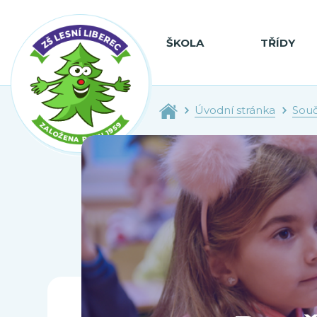
ŠKOLA
TŘÍDY
Úvodní stránka
Souč