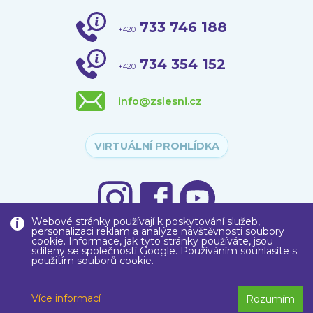
733 746 188
+420
734 354 152
+420
info@zslesni.cz
VIRTUÁLNÍ PROHLÍDKA
Webové stránky používají k poskytování služeb,
personalizaci reklam a analýze návštěvnosti soubory
cookie. Informace, jak tyto stránky používáte, jsou
sdíleny se společností Google. Používáním souhlasíte s
použitím souborů cookie.
Copyright © 2020
Základní škola
, Liberec, Lesní 575/12, příspěvková
organizace
Více informací
Rozumím