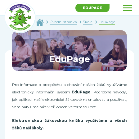
EDUPAGE
Úvodní stránka
Škola
EduPage
EduPage
Pro infomace o prospěchu a chování našich žáků využíváme
elektronický informační systém
EduPage
. Podrobné návody,
jak aplikaci naší elektronické žákovské naisntalovat a používat,
Vám nabízíme níže v přílohách ve formátu pdf.
Elektronickou žákovskou knížku využíváme u všech
žáků naší školy.