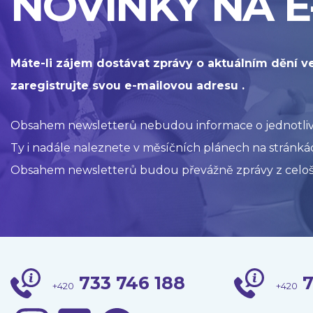
NOVINKY NA E
Máte-li zájem dostávat zprávy o aktuálním dění v
zaregistrujte svou e-mailovou adresu .
Obsahem newsletterů nebudou informace o jednotlivýc
Ty i nadále naleznete v měsíčních plánech na stránkác
Obsahem newsletterů budou převážně zprávy z celoš
733 746 188
7
+420
+420