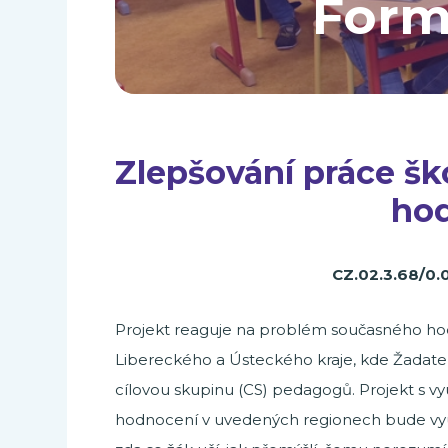
Form
Zlepšování práce šk
ho
CZ.02.3.68/0
Projekt reaguje na problém současného ho
Libereckého a Ústeckého kraje, kde Žadatel
cílovou skupinu (CS) pedagogů. Projekt s v
hodnocení v uvedených regionech bude využ