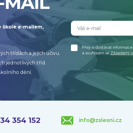
-MAIL
e škole e-mailem,
Přeji si dostávat informac
h třídách a jejich učivu.
a souhlasím se
Zásadami o
h jednotlivých tříd.
kolního dění.
34 354 152
info@zslesni.cz