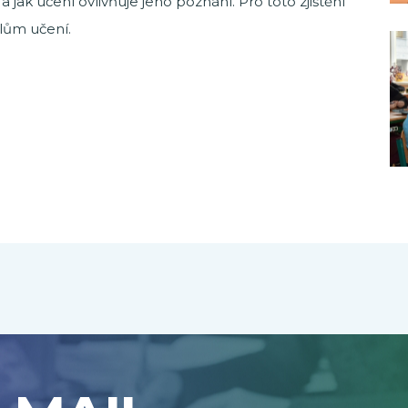
 jak učení ovlivňuje jeho poznání. Pro toto zjištění
ílům učení.