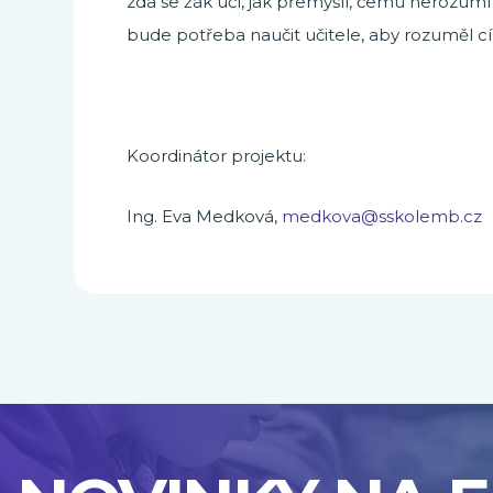
zda se žák učí, jak přemýšlí, čemu nerozumí a
bude potřeba naučit učitele, aby rozuměl c
Koordinátor projektu:
Ing. Eva Medková,
medkova@sskolemb.cz