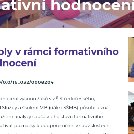
ativní hodnocen
oly v rámci formativního
dnocení
.0/0.0/16_032/0008204
dnocení výkonu žáků v ZŠ Středočeského,
 Služby a školení MB (dále i SŠMB) působí a zná
yužitím analýzy současného stavu formativního
ívat poznatky k podpoře učení v souvislostech,