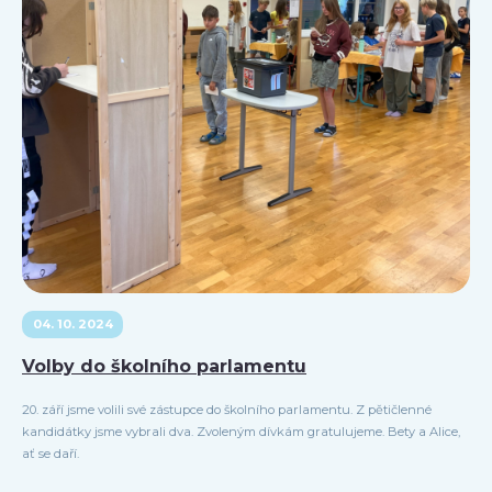
04. 10. 2024
Volby do školního parlamentu
20. září jsme volili své zástupce do školního parlamentu. Z pětičlenné
kandidátky jsme vybrali dva. Zvoleným dívkám gratulujeme. Bety a Alice,
ať se daří.