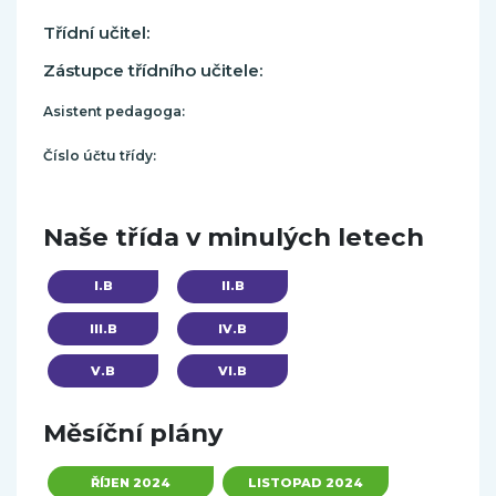
Třídní učitel:
Zástupce třídního učitele:
Asistent pedagoga:
Číslo účtu třídy:
Naše třída v minulých letech
II.B
I.B
III.B
IV.B
V.B
VI.B
Měsíční plány
ŘÍJEN 2024
LISTOPAD 2024