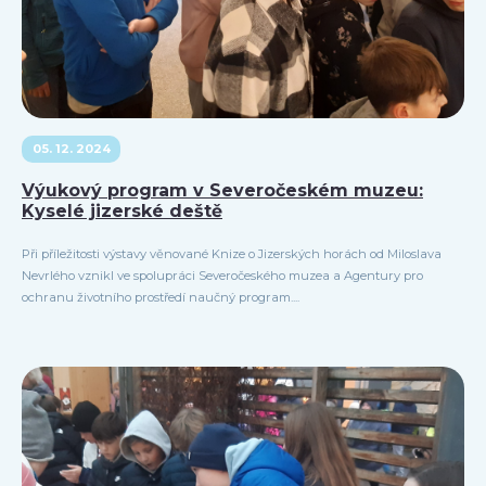
05. 12. 2024
Výukový program v Severočeském muzeu:
Kyselé jizerské deště
Při příležitosti výstavy věnované Knize o Jizerských horách od Miloslava
Nevrlého vznikl ve spolupráci Severočeského muzea a Agentury pro
ochranu životního prostředí naučný program....