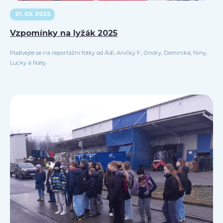
21. 03. 2025
Vzpomínky na lyžák 2025
Podívejte se na reportážní fotky od Áďi, Aničky F., Ondry, Dominika, Niny,
Lucky a Naty.