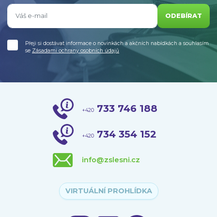
ODEBÍRAT
Přeji si dostávat informace o novinkách a akčních nabídkách a souhlasím
se
Zásadami ochrany osobních údajů
733 746 188
+420
734 354 152
+420
info@zslesni.cz
VIRTUÁLNÍ PROHLÍDKA