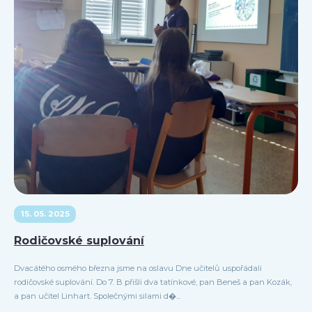
15. 05. 2025
Rodičovské suplování
Dvacátého osmého března jsme na oslavu Dne učitelů uspořádali
rodičovské suplování. Do 7. B přišli dva tatínkové, pan Beneš a pan Kozák,
a pan učitel Linhart. Společnými silami d�...