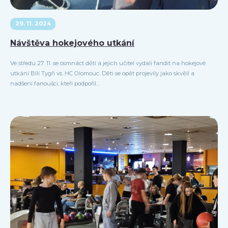
29. 11. 2024
Návštěva hokejového utkání
Ve středu 27. 11. se osmnáct dětí a jejich učitel vydali fandit na hokejové
utkání Bílí Tygři vs. HC Olomouc. Děti se opět projevily jako skvělí a
nadšení fanoušci, kteří podpořil...