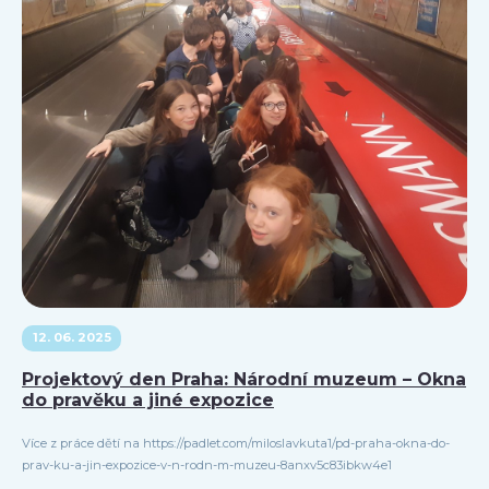
12. 06. 2025
Projektový den Praha: Národní muzeum – Okna
do pravěku a jiné expozice
Více z práce dětí na https://padlet.com/miloslavkuta1/pd-praha-okna-do-
prav-ku-a-jin-expozice-v-n-rodn-m-muzeu-8anxv5c83ibkw4e1