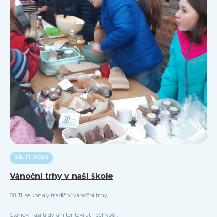
29. 11. 2024
Vánoční trhy v naší škole
28. 11. se konaly tradiční vánoční trhy.
Stánek naší třídy ani tentokrát nechyběl.