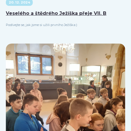
20. 12. 2024
Veselého a štědrého Ježíška přeje VII. B
Podívejte se, jak jsme si užili prvního Ježíška:)