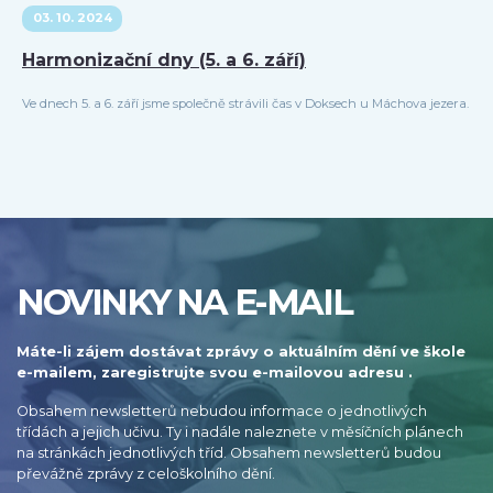
03. 10. 2024
Harmonizační dny (5. a 6. září)
Ve dnech 5. a 6. září jsme společně strávili čas v Doksech u Máchova jezera.
NOVINKY NA E-MAIL
Máte-li zájem dostávat zprávy o aktuálním dění ve škole
e-mailem, zaregistrujte svou e-mailovou adresu .
Obsahem newsletterů nebudou informace o jednotlivých
třídách a jejich učivu. Ty i nadále naleznete v měsíčních plánech
na stránkách jednotlivých tříd. Obsahem newsletterů budou
převážně zprávy z celoškolního dění.