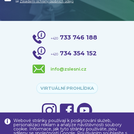
se
Zásadami ochrany osobních údajů
733 746 188
+420
734 354 152
+420
info@zslesni.cz
VIRTUÁLNÍ PROHLÍDKA
Webové stránky používají k poskytování služeb,
personalizaci reklam a analýze návštěvnosti soubory
cookie. Informace, jak tyto stránky používáte, jsou
sdíleny se společností Google. Používáním souhlasíte s