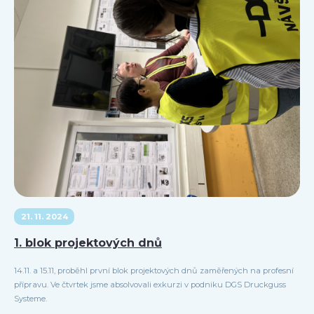
21. 11. 2024
1. blok projektových dnů
14.11. a 15.11, proběhl první blok projektových dnů zaměřených na profesní
přípravu. Ve čtvrtek jsme absolvovali exkurzi v podniku DGS Druckguss
Systeme.