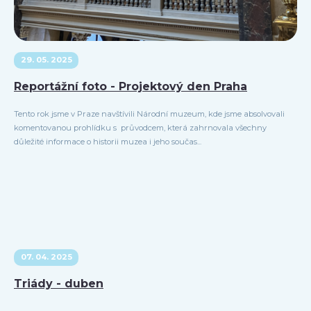
29. 05. 2025
Reportážní foto - Projektový den Praha
Tento rok jsme v Praze navštívili Národní muzeum, kde jsme absolvovali
komentovanou prohlídku s průvodcem, která zahrnovala všechny
důležité informace o historii muzea i jeho součas...
07. 04. 2025
Triády - duben