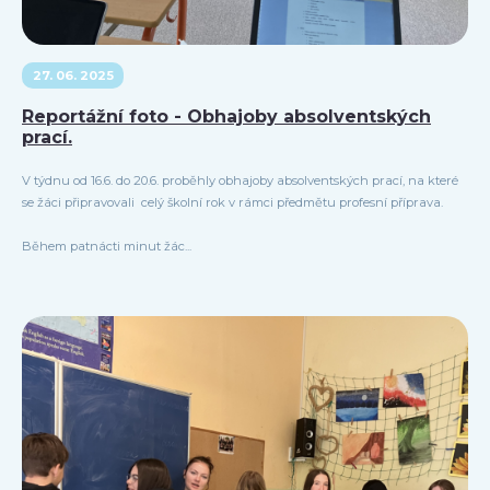
27. 06. 2025
Reportážní foto - Obhajoby absolventských
prací.
V týdnu od 16.6. do 20.6. proběhly obhajoby absolventských prací, na které
se žáci připravovali celý školní rok v rámci předmětu profesní příprava.
Během patnácti minut žác...