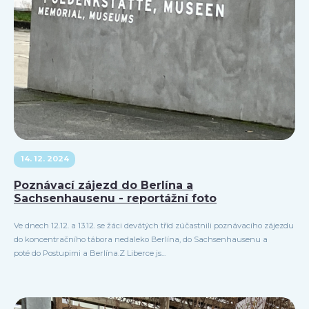
14. 12. 2024
Poznávací zájezd do Berlína a
Sachsenhausenu - reportážní foto
Ve dnech 12.12. a 13.12. se žáci devátých tříd zúčastnili poznávacího zájezdu
do koncentračního tábora nedaleko Berlína, do Sachsenhausenu a
poté do Postupimi a Berlína.Z Liberce js...