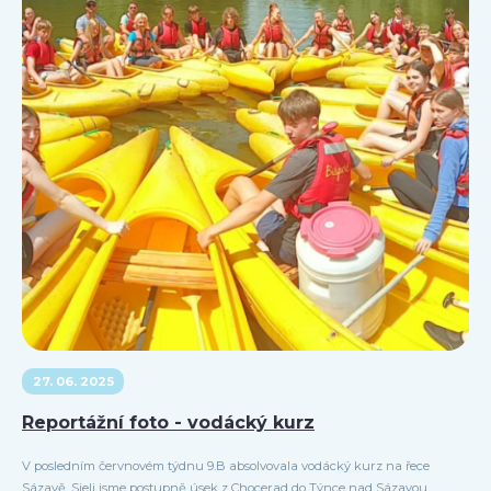
27. 06. 2025
Reportážní foto - vodácký kurz
V posledním červnovém týdnu 9.B absolvovala vodácký kurz na řece
Sázavě. Sjeli jsme postupně úsek z Chocerad do Týnce nad Sázavou.