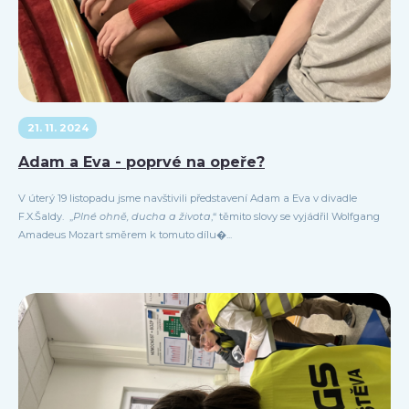
21. 11. 2024
Adam a Eva - poprvé na opeře?
V úterý 19 listopadu jsme navštivili představení Adam a Eva v divadle
F.X.Šaldy. „
Plné ohně, ducha a života
,“ těmito slovy se vyjádřil Wolfgang
Amadeus Mozart směrem k tomuto dílu�...