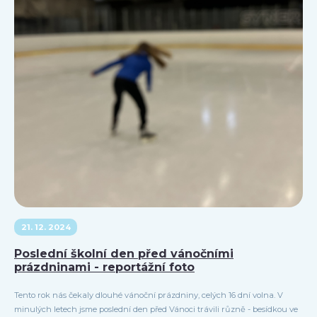
21. 12. 2024
Poslední školní den před vánočními
prázdninami - reportážní foto
Tento rok nás čekaly dlouhé vánoční prázdniny, celých 16 dní volna. V
minulých letech jsme poslední den před Vánoci trávili různě - besídkou ve