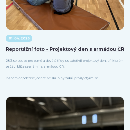
01. 04. 2025
Reportážní foto - Projektový den s armádou ČR
28.3. se pouze pro osmé a deváté třídy uskutečnil projektový den, při kterém
se žáci blíže seznámili s armádou ČR.
Během dopoledne jednotlivé skupiny žáků prošly čtyřmi st...