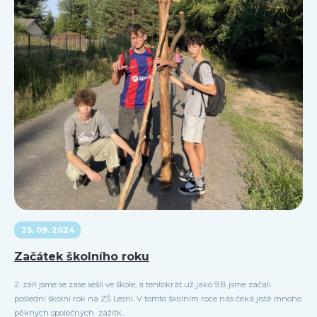
25. 09. 2024
Začátek školního roku
2. září jsme se zase sešli ve škole, a tentokrát už jako 9.B jsme začali
poslední školní rok na ZŠ Lesní. V tomto školním roce nás čeká jistě mnoho
pěkných společných zážitk...