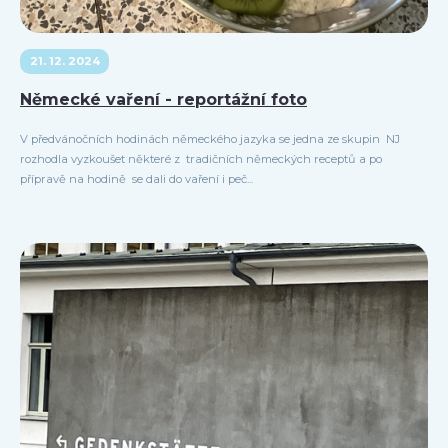
21. 12. 2024
Německé vaření - reportážní foto
V předvánočních hodinách německého jazyka se jedna ze skupin NJ
rozhodla vyzkoušet některé z tradičních německých receptů a po
přípravě na hodině se dali do vaření i peč...