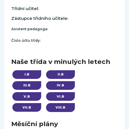
Třídní učitel:
Zástupce třídního učitele:
Asistent pedagoga:
Číslo účtu třídy:
Naše třída v minulých letech
I.B
II.B
III.B
IV.B
V.B
VI.B
VII.B
VIII.B
Měsíční plány