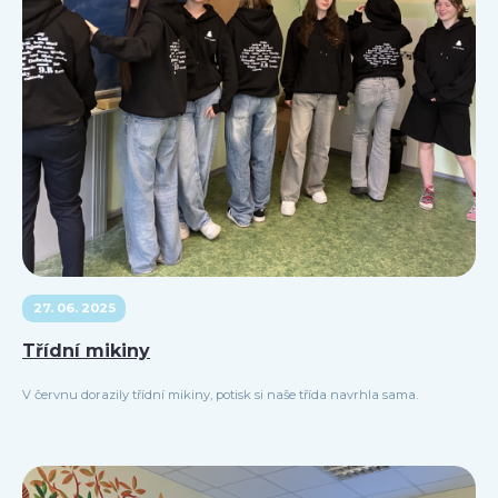
27. 06. 2025
Třídní mikiny
V červnu dorazily třídní mikiny, potisk si naše třída navrhla sama.