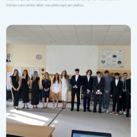
Počasí nám přálo, déšť nás překvapil jen jedno...