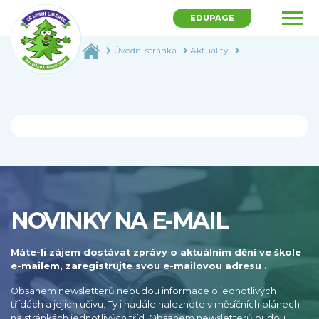
EDUPAGE
Úvodní stránka
Aktuality
NOVINKY NA E-MAIL
Máte-li zájem dostávat zprávy o aktuálním dění ve škole
e-mailem, zaregistrujte svou e-mailovou adresu .
Obsahem newsletterů nebudou informace o jednotlivých
třídách a jejich učivu. Ty i nadále naleznete v měsíčních plánech
na stránkách jednotlivých tříd. Obsahem newsletterů budou