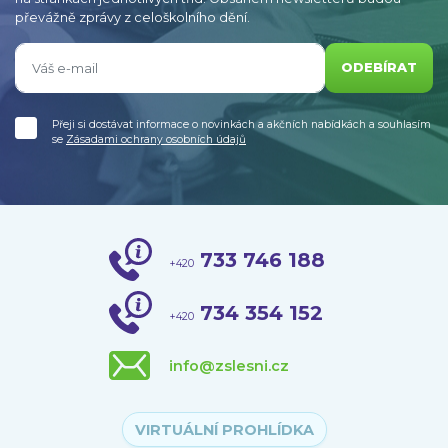
převážně zprávy z celoškolního dění.
ODEBÍRAT
Přeji si dostávat informace o novinkách a akčních nabídkách a souhlasím
se
Zásadami ochrany osobních údajů
733 746 188
+420
734 354 152
+420
info@zslesni.cz
VIRTUÁLNÍ PROHLÍDKA