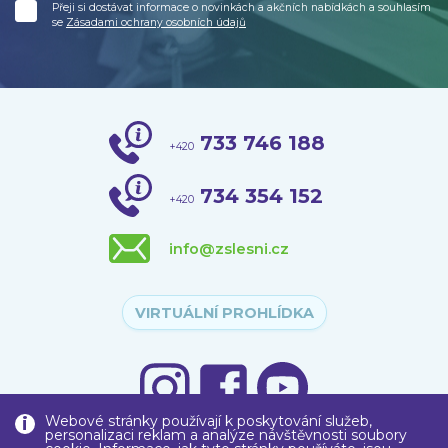
Přeji si dostávat informace o novinkách a akčních nabídkách a souhlasím
se
Zásadami ochrany osobních údajů
733 746 188
+420
734 354 152
+420
info@zslesni.cz
VIRTUÁLNÍ PROHLÍDKA
Webové stránky používají k poskytování služeb,
personalizaci reklam a analýze návštěvnosti soubory