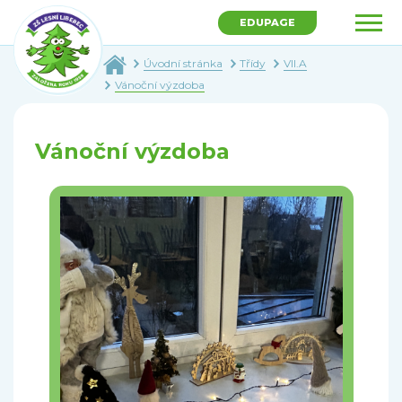
EDUPAGE
Úvodní stránka
Třídy
VII.A
Vánoční výzdoba
Vánoční výzdoba