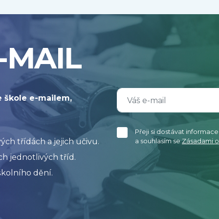
-MAIL
e škole e-mailem,
Přeji si dostávat informac
h třídách a jejich učivu.
a souhlasím se
Zásadami o
h jednotlivých tříd.
kolního dění.