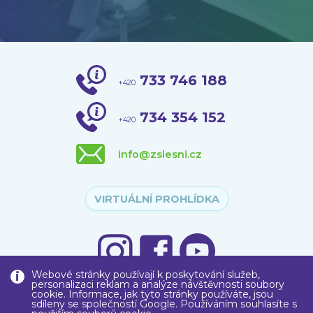
733 746 188
+420
734 354 152
+420
info@zslesni.cz
VIRTUÁLNÍ PROHLÍDKA
Webové stránky používají k poskytování služeb,
personalizaci reklam a analýze návštěvnosti soubory
cookie. Informace, jak tyto stránky používáte, jsou
sdíleny se společností Google. Používáním souhlasíte s