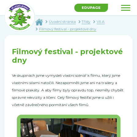
EDUPAGE
Úvodní stránka
Třídy
VII.A
Filmový festival - projektové dny
Filmový festival - projektové
dny
Ve skupinách jsme vymysleli vlastní scénář k filmu, který jsme
vlastními silami natočili. Nezapomněli jsme ani na trailery a
filmové plakáty. A aby filmy byly opravdu top, nesměly chybět
správné rekvizity a líčení. Celý filmový festifal jsme si užili i
včetně závěrečného pormítání všech filmů.