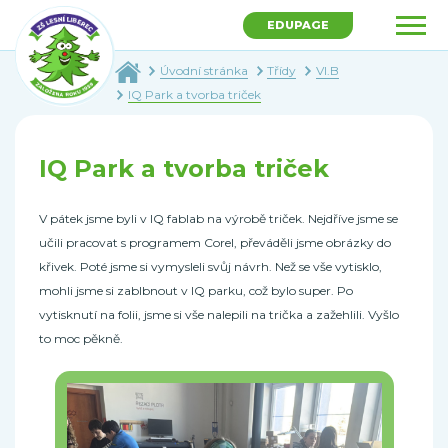
EDUPAGE
Úvodní stránka
Třídy
VI.B
IQ Park a tvorba triček
IQ Park a tvorba triček
V pátek jsme byli v IQ fablab na výrobě triček. Nejdříve jsme se
učili pracovat s programem Corel, převáděli jsme obrázky do
křivek. Poté jsme si vymysleli svůj návrh. Než se vše vytisklo,
mohli jsme si zablbnout v IQ parku, což bylo super. Po
vytisknutí na folii, jsme si vše nalepili na trička a zažehlili. Vyšlo
to moc pěkně.