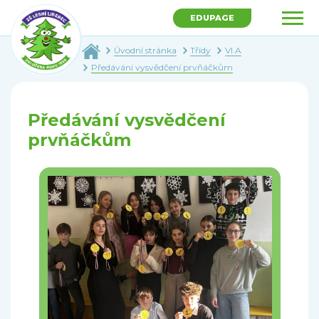
EDUPAGE
Úvodní stránka
Třídy
VI.A
Předávání vysvědčení prvňáčkům
Předávání vysvědčení
prvňáčkům