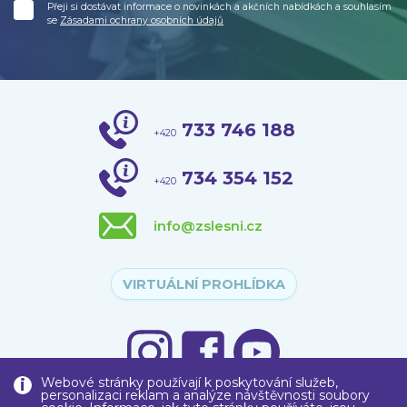
Přeji si dostávat informace o novinkách a akčních nabídkách a souhlasím
se
Zásadami ochrany osobních údajů
733 746 188
+420
734 354 152
+420
info@zslesni.cz
VIRTUÁLNÍ PROHLÍDKA
Webové stránky používají k poskytování služeb,
personalizaci reklam a analýze návštěvnosti soubory