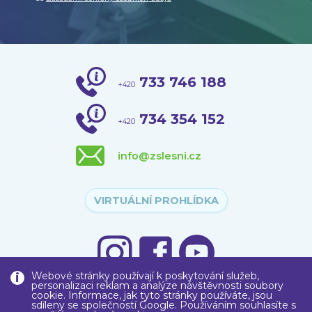
733 746 188
+420
734 354 152
+420
info@zslesni.cz
VIRTUÁLNÍ PROHLÍDKA
Webové stránky používají k poskytování služeb,
personalizaci reklam a analýze návštěvnosti soubory
cookie. Informace, jak tyto stránky používáte, jsou
sdíleny se společností Google. Používáním souhlasíte s