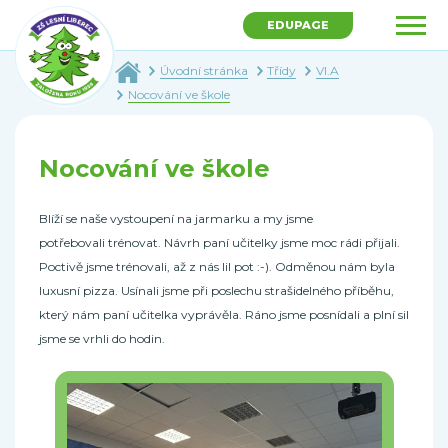
EDUPAGE
Úvodní stránka
Třídy
VI.A
Nocování ve škole
Nocování ve škole
Blíží se naše vystoupení na jarmarku a my jsme
potřebovali trénovat. Návrh paní učitelky jsme moc rádi přijali.
Poctivě jsme trénovali, až z nás lil pot :-). Odměnou nám byla
luxusní pizza. Usínali jsme při poslechu strašidelného příběhu,
který nám paní učitelka vyprávěla. Ráno jsme posnídali a plní sil
jsme se vrhli do hodin.