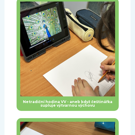
Netradiční hodina VV - aneb když češtinářka
supluje výtvarnou výchovu