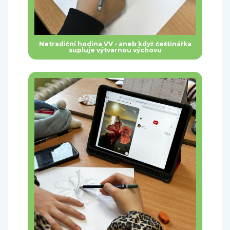
Netradiční hodina VV - aneb když češtinářka
supluje výtvarnou výchovu