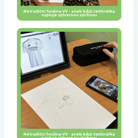
Netradiční hodina VV - aneb když češtinářka
supluje výtvarnou výchovu
Netradiční hodina VV - aneb když češtinářka
supluje výtvarnou výchovu