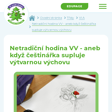
EDUPAGE
Úvodní stránka
Třídy
VI.A
Netradiční hodina VV - aneb když češtinářka
supluje výtvarnou výchovu
Netradiční hodina VV - aneb
když češtinářka supluje
výtvarnou výchovu