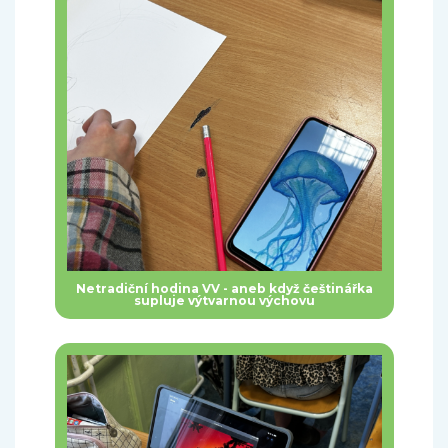
Netradiční hodina VV - aneb když češtinářka
supluje výtvarnou výchovu