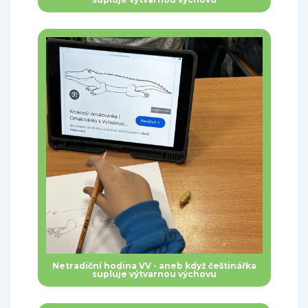
Netradiční hodina VV - aneb když češtinářka
supluje výtvarnou výchovu