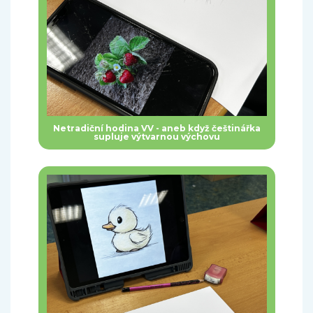
Netradiční hodina VV - aneb když češtinářka
supluje výtvarnou výchovu