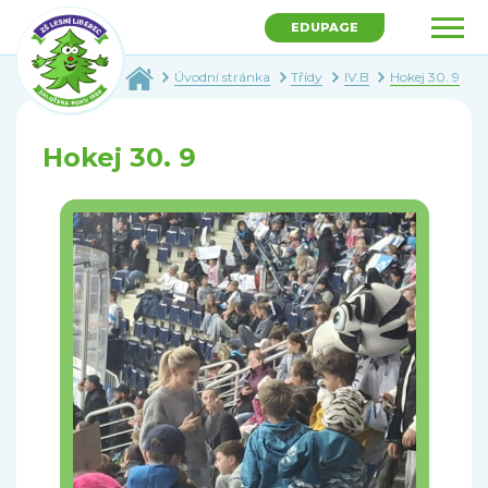
EDUPAGE
Úvodní stránka
Třídy
IV.B
Hokej 30. 9
Hokej 30. 9