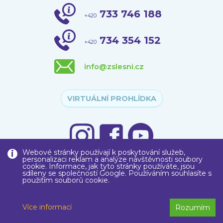
733 746 188
+420
734 354 152
+420
info@zslesni.cz
VIRTUÁLNÍ PROHLÍDKA
Webové stránky používají k poskytování služeb,
personalizaci reklam a analýze návštěvnosti soubory
cookie. Informace, jak tyto stránky používáte, jsou
sdíleny se společností Google. Používáním souhlasíte s
použitím souborů cookie.
Copyright © 2020
Základní škola
, Liberec, Lesní 575/12, příspěvková
organizace
Více informací
Rozumím