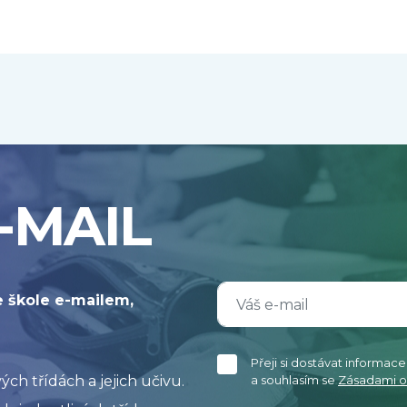
-MAIL
e škole e-mailem,
Přeji si dostávat informac
h třídách a jejich učivu.
a souhlasím se
Zásadami o