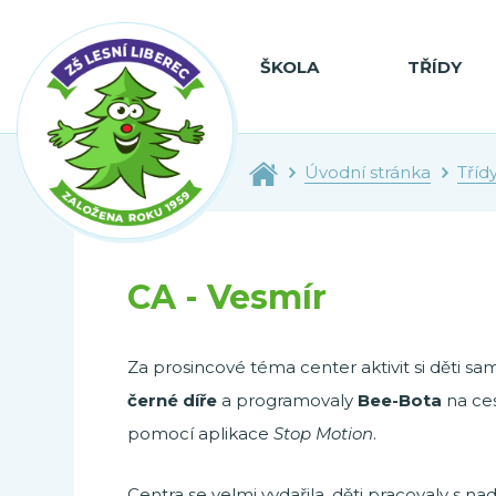
ŠKOLA
TŘÍDY
Úvodní stránka
Tříd
CA - Vesmír
Za prosincové téma center aktivit si děti sam
černé díře
a programovaly
Bee-Bota
na ces
pomocí aplikace
Stop Motion
.
Centra se velmi vydařila, děti pracovaly s nad