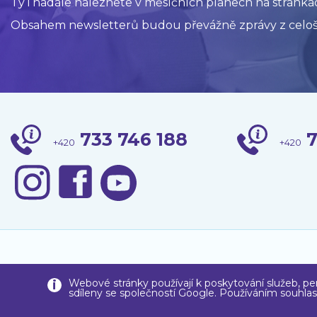
Ty i nadále naleznete v měsíčních plánech na stránkác
Obsahem newsletterů budou převážně zprávy z celoš
733 746 188
7
+420
+420
Copyri
Webové stránky používají k poskytování služeb, per
sdíleny se společností Google. Používáním souhlas