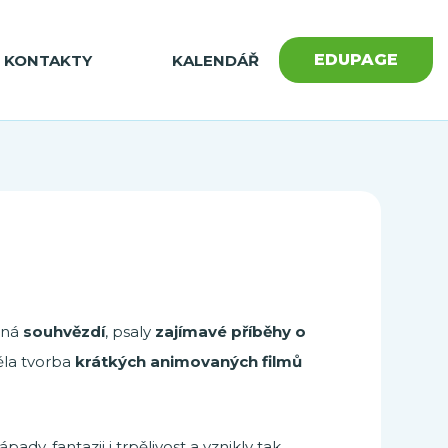
EDUPAGE
KONTAKTY
KALENDÁŘ
zná
souhvězdí
, psaly
zajímavé příběhy o
ěla tvorba
krátkých animovaných filmů
dy, fantazii i trpělivost a vznikly tak