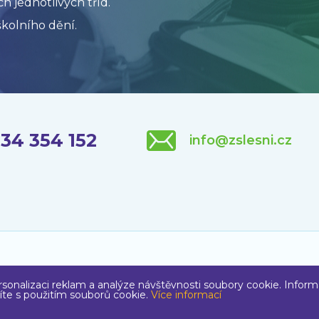
h jednotlivých tříd.
kolního dění.
34 354 152
info@zslesni.cz
ght © 2020
Základní škola
, Liberec, Lesní 575/12, příspěvková o
sonalizaci reklam a analýze návštěvnosti soubory cookie. Informa
íte s použitím souborů cookie.
Více informací