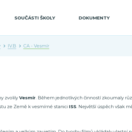
SOUČÁSTI ŠKOLY
DOKUMENTY
y
IV.B
CA - Vesmír
y zvolily
Vesmír
. Během jednotlivých činností zkoumaly rů
tu ze Země k vesmírné stanici
ISS
. Největší úspěch však m
šením a velkým zaujetím. Do tvorby filmů vkládaly vlastní nápa