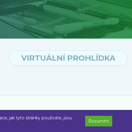
VIRTUÁLNÍ PROHLÍDKA
rganizace
ce, jak tyto stránky používáte, jsou
Rozumím