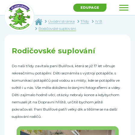
EDUPAGE
Úvodní stránka
Třídy
IV.B
Rodičovské suplování
Rodičovské suplování
Do naší třídy zavítala paní Bulířová, která se již 17 let věnuje
rekreačnímu potápění. Děti seznámila s výstrojí potápěče, s
komunikací potápěčů pod vodou a s místy, kde se potápěla ve
světě i u nás. Vše měla doloženo krásnými fotografiemi a videy.
Děti zajímalo hodně věcí, otázky nebraly konce a kdybychom
nemuseli jít na Dopravní hřiště, určitě bychom ještě
pokračovali. Paní Bulířové patří velký dík a těšíme se na další
suplování rodičů.