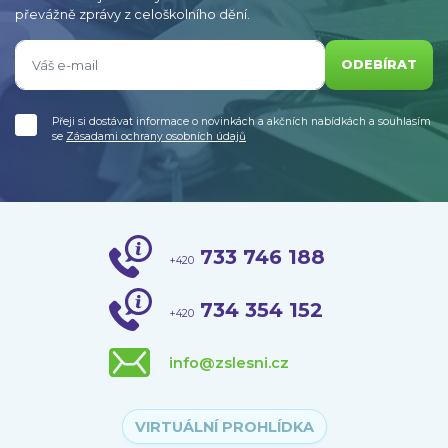
převážně zprávy z celoškolního dění.
ODEBÍRAT
Přeji si dostávat informace o novinkách a akčních nabídkách a souhlasím
se
Zásadami ochrany osobních údajů
733 746 188
+420
734 354 152
+420
info@zslesni.cz
VIRTUÁLNÍ PROHLÍDKA