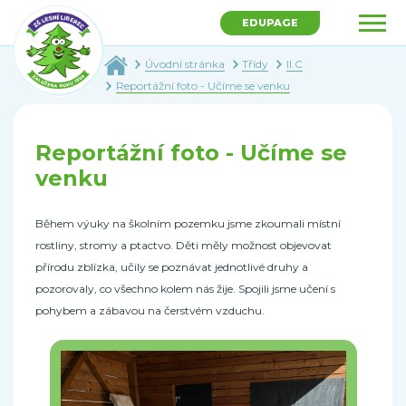
EDUPAGE
Úvodní stránka
Třídy
II.C
Reportážní foto - Učíme se venku
Reportážní foto - Učíme se
venku
Během výuky na školním pozemku jsme zkoumali místní
rostliny, stromy a ptactvo. Děti měly možnost objevovat
přírodu zblízka, učily se poznávat jednotlivé druhy a
pozorovaly, co všechno kolem nás žije. Spojili jsme učení s
pohybem a zábavou na čerstvém vzduchu.