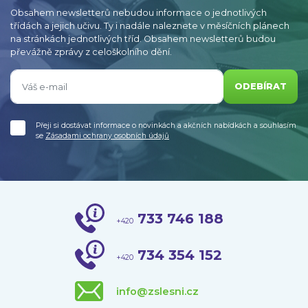
Obsahem newsletterů nebudou informace o jednotlivých
třídách a jejich učivu. Ty i nadále naleznete v měsíčních plánech
na stránkách jednotlivých tříd. Obsahem newsletterů budou
převážně zprávy z celoškolního dění.
ODEBÍRAT
Přeji si dostávat informace o novinkách a akčních nabídkách a souhlasím
se
Zásadami ochrany osobních údajů
733 746 188
+420
734 354 152
+420
info@zslesni.cz