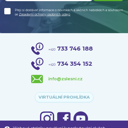
Přeji si dostávat informace o novinkách a akčních nabídkách a souhlasím
se
Zásadami ochrany osobních údajů
733 746 188
+420
734 354 152
+420
info@zslesni.cz
VIRTUÁLNÍ PROHLÍDKA