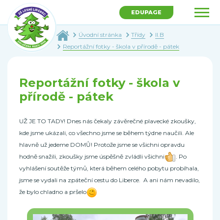
EDUPAGE
Úvodní stránka
Třídy
II.B
Reportážní fotky - škola v přírodě - pátek
Reportážní fotky - škola v
přírodě - pátek
UŽ JE TO TADY! Dnes nás čekaly závěrečné plavecké zkoušky,
kde jsme ukázali, co všechno jsme se během týdne naučili. Ale
hlavně už jedeme DOMŮ! Protože jsme se všichni opravdu
hodně snažili, zkoušky jsme úspěšně zvládli všichni
. Po
vyhlášení soutěže týmů, která během celého pobytu probíhala,
jsme se vydali na zpáteční cestu do Liberce. A ani nám nevadilo,
že bylo chladno a pršelo