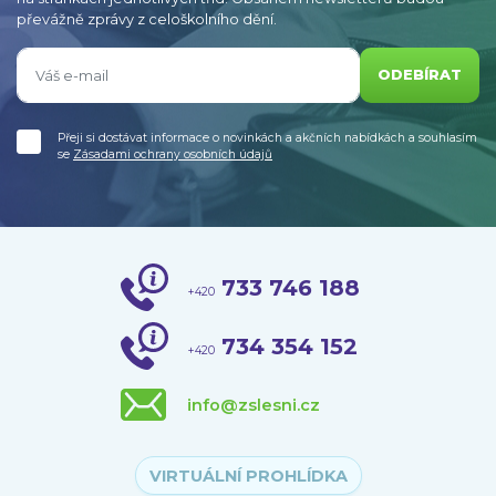
převážně zprávy z celoškolního dění.
ODEBÍRAT
Přeji si dostávat informace o novinkách a akčních nabídkách a souhlasím
se
Zásadami ochrany osobních údajů
733 746 188
+420
734 354 152
+420
info@zslesni.cz
VIRTUÁLNÍ PROHLÍDKA