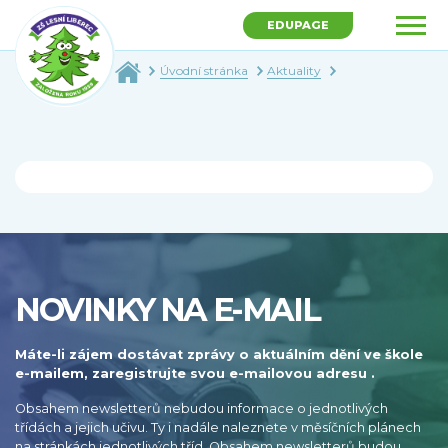
EDUPAGE
Úvodní stránka
Aktuality
NOVINKY NA E-MAIL
Máte-li zájem dostávat zprávy o aktuálním dění ve škole
e-mailem, zaregistrujte svou e-mailovou adresu .
Obsahem newsletterů nebudou informace o jednotlivých
třídách a jejich učivu. Ty i nadále naleznete v měsíčních plánech
na stránkách jednotlivých tříd. Obsahem newsletterů budou