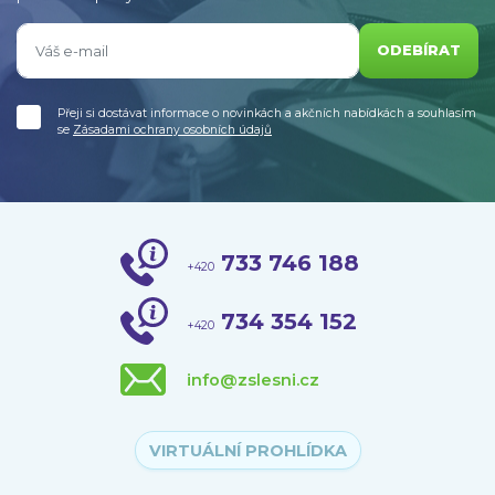
ODEBÍRAT
Přeji si dostávat informace o novinkách a akčních nabídkách a souhlasím
se
Zásadami ochrany osobních údajů
733 746 188
+420
734 354 152
+420
info@zslesni.cz
VIRTUÁLNÍ PROHLÍDKA