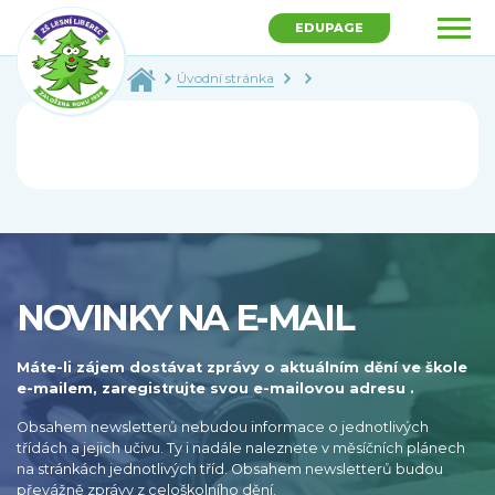
EDUPAGE
Úvodní stránka
NOVINKY NA E-MAIL
Máte-li zájem dostávat zprávy o aktuálním dění ve škole
e-mailem, zaregistrujte svou e-mailovou adresu .
Obsahem newsletterů nebudou informace o jednotlivých
třídách a jejich učivu. Ty i nadále naleznete v měsíčních plánech
na stránkách jednotlivých tříd. Obsahem newsletterů budou
převážně zprávy z celoškolního dění.