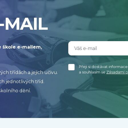
-MAIL
e škole e-mailem,
Přeji si dostávat informac
h třídách a jejich učivu.
a souhlasím se
Zásadami o
h jednotlivých tříd.
kolního dění.