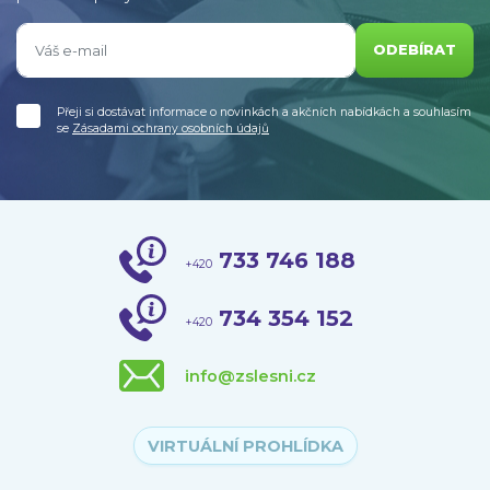
ODEBÍRAT
Přeji si dostávat informace o novinkách a akčních nabídkách a souhlasím
se
Zásadami ochrany osobních údajů
733 746 188
+420
734 354 152
+420
info@zslesni.cz
VIRTUÁLNÍ PROHLÍDKA