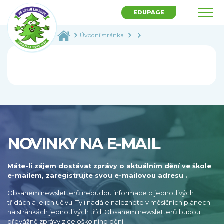
EDUPAGE
Úvodní stránka
NOVINKY NA E-MAIL
Máte-li zájem dostávat zprávy o aktuálním dění ve škole
e-mailem, zaregistrujte svou e-mailovou adresu .
Obsahem newsletterů nebudou informace o jednotlivých
třídách a jejich učivu. Ty i nadále naleznete v měsíčních plánech
na stránkách jednotlivých tříd. Obsahem newsletterů budou
převážně zprávy z celoškolního dění.