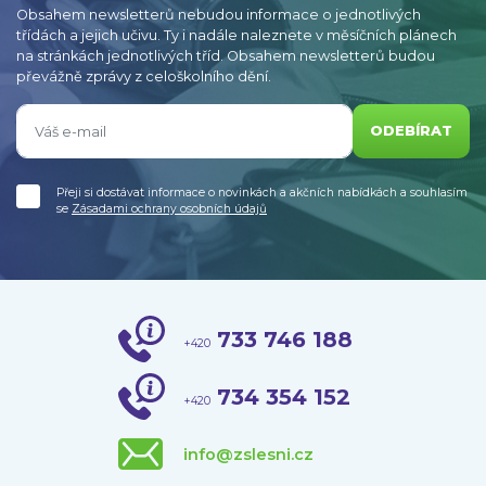
Obsahem newsletterů nebudou informace o jednotlivých
třídách a jejich učivu. Ty i nadále naleznete v měsíčních plánech
na stránkách jednotlivých tříd. Obsahem newsletterů budou
převážně zprávy z celoškolního dění.
ODEBÍRAT
Přeji si dostávat informace o novinkách a akčních nabídkách a souhlasím
se
Zásadami ochrany osobních údajů
733 746 188
+420
734 354 152
+420
info@zslesni.cz