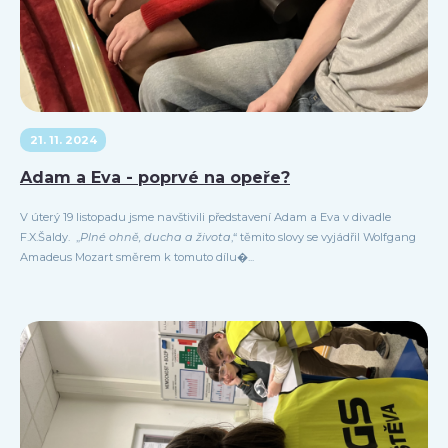
21. 11. 2024
Adam a Eva - poprvé na opeře?
V úterý 19 listopadu jsme navštivili představení Adam a Eva v divadle
F.X.Šaldy. „
Plné ohně, ducha a života
,“ těmito slovy se vyjádřil Wolfgang
Amadeus Mozart směrem k tomuto dílu�...