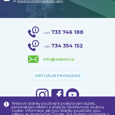
se
Zásadami ochrany osobních údajů
733 746 188
+420
734 354 152
+420
info@zslesni.cz
VIRTUÁLNÍ PROHLÍDKA
Webové stránky používají k poskytování služeb,
personalizaci reklam a analýze návštěvnosti soubory
cookie. Informace, jak tyto stránky používáte, jsou
sdíleny se společností Google. Používáním souhlasíte s