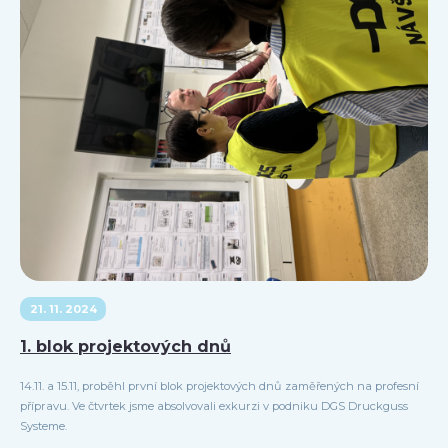
21. 11. 2024
1. blok projektových dnů
14.11. a 15.11, proběhl první blok projektových dnů zaměřených na profesní
přípravu. Ve čtvrtek jsme absolvovali exkurzi v podniku DGS Druckguss
Systeme.