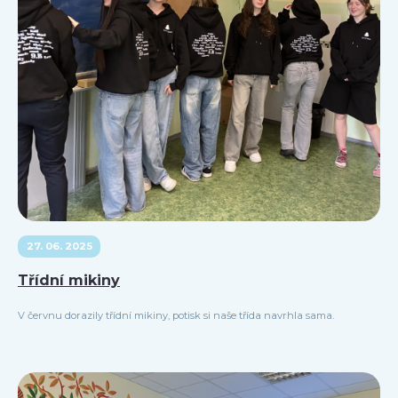
27. 06. 2025
Třídní mikiny
V červnu dorazily třídní mikiny, potisk si naše třída navrhla sama.