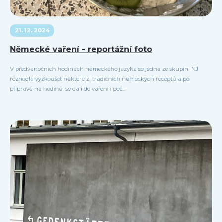
21. 12. 2024
Německé vaření - reportážní foto
V předvánočních hodinách německého jazyka se jedna ze skupin NJ
rozhodla vyzkoušet některé z tradičních německých receptů a po
přípravě na hodině se dali do vaření i peč...