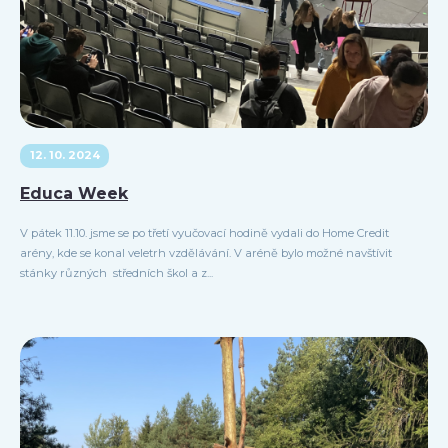
12. 10. 2024
Educa Week
V pátek 11.10. jsme se po třetí vyučovací hodině vydali do Home Credit
arény, kde se konal veletrh vzdělávání. V aréně bylo možné navštívit
stánky různých středních škol a z...