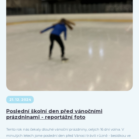
21. 12. 2024
Poslední školní den před vánočními
prázdninami - reportážní foto
Tento rok nás čekaly dlouhé vánoční prázdniny, celých 16 dní volna. V
minulých letech jsme poslední den před Vánoci trávili různě - besídkou ve