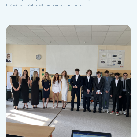
Počasí nám přálo, déšť nás překvapil jen jedno...