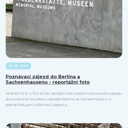
14. 12. 2024
Poznávací zájezd do Berlína a
Sachsenhausenu - reportážní foto
Ve dnech 12.12. a 13.12. se žáci devátých tříd zúčastnili poznávacího zájezdu
do koncentračního tábora nedaleko Berlína, do Sachsenhausenu a
poté do Postupimi a Berlína.Z Liberce js...