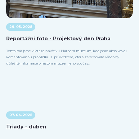
29. 05. 2025
Reportážní foto - Projektový den Praha
Tento rok jsme v Praze navštívili Národní muzeum, kde jsme absolvovali
komentovanou prohlídku s průvodcem, která zahrnovala všechny
důležité informace o historii muzea i jeho součas...
07. 04. 2025
Triády - duben