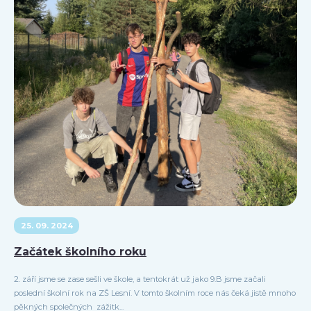
25. 09. 2024
Začátek školního roku
2. září jsme se zase sešli ve škole, a tentokrát už jako 9.B jsme začali
poslední školní rok na ZŠ Lesní. V tomto školním roce nás čeká jistě mnoho
pěkných společných zážitk...