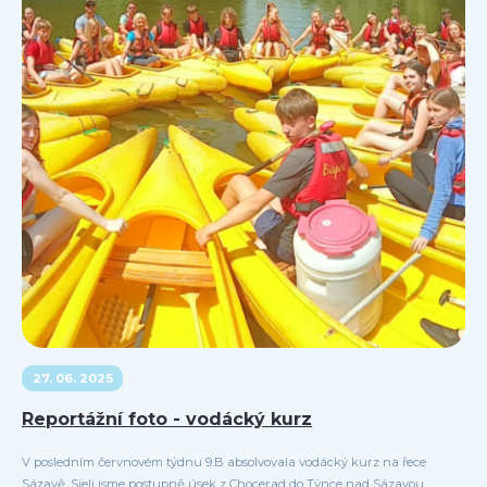
27. 06. 2025
Reportážní foto - vodácký kurz
V posledním červnovém týdnu 9.B absolvovala vodácký kurz na řece
Sázavě. Sjeli jsme postupně úsek z Chocerad do Týnce nad Sázavou.