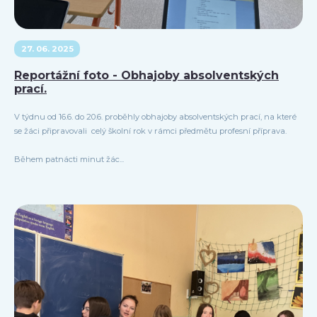
27. 06. 2025
Reportážní foto - Obhajoby absolventských
prací.
V týdnu od 16.6. do 20.6. proběhly obhajoby absolventských prací, na které
se žáci připravovali celý školní rok v rámci předmětu profesní příprava.
Během patnácti minut žác...