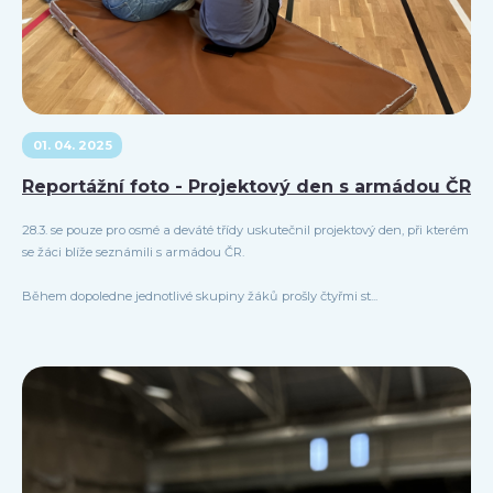
01. 04. 2025
Reportážní foto - Projektový den s armádou ČR
28.3. se pouze pro osmé a deváté třídy uskutečnil projektový den, při kterém
se žáci blíže seznámili s armádou ČR.
Během dopoledne jednotlivé skupiny žáků prošly čtyřmi st...