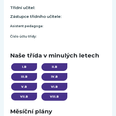
Třídní učitel:
Zástupce třídního učitele:
Asistent pedagoga:
Číslo účtu třídy:
Naše třída v minulých letech
I.B
II.B
III.B
IV.B
V.B
VI.B
VII.B
VIII.B
Měsíční plány