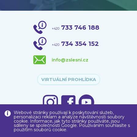
733 746 188
+420
734 354 152
+420
info@zslesni.cz
VIRTUÁLNÍ PROHLÍDKA
Webové stránky používají k poskytování služeb,
personalizaci reklam a analýze návštěvnosti soubory
cookie. Informace, jak tyto stránky používáte, jsou
sdíleny se společností Google. Používáním souhlasíte s
použitím souborů cookie.
Copyright © 2020
Základní škola
, Liberec, Lesní 575/12, příspěvková